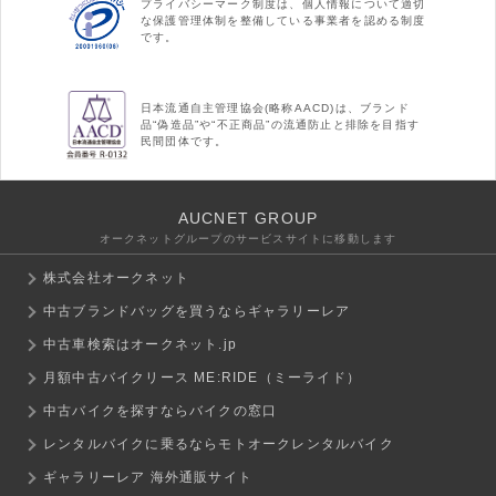
プライバシーマーク制度は、個人情報について適切
な保護管理体制を整備している事業者を認める制度
です。
日本流通自主管理協会(略称AACD)は、ブランド
品“偽造品”や“不正商品”の流通防止と排除を目指す
民間団体です。
AUCNET GROUP
オークネットグループのサービスサイトに移動します
株式会社オークネット
中古ブランドバッグを買うならギャラリーレア
中古車検索はオークネット.jp
月額中古バイクリース ME:RIDE（ミーライド）
中古バイクを探すならバイクの窓口
レンタルバイクに乗るならモトオークレンタルバイク
ギャラリーレア 海外通販サイト