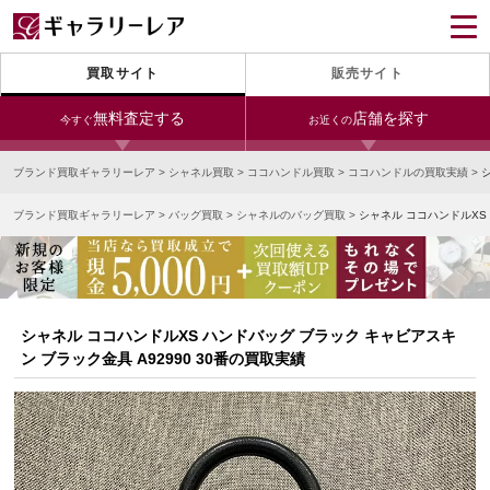
買取サイト
販売サイト
無料査定する
店舗を探す
今すぐ
お近くの
ブランド買取ギャラリーレア
>
シャネル買取
>
ココハンドル買取
>
ココハンドルの買取実績
>
今すぐLINE査定
24時間受付（対応時間10:00～19:00）
ブランド買取ギャラリーレア
>
バッグ買取
>
シャネルのバッグ買取
>
シャネル ココハンドルXS 
銀座本店
青山表参道店
新宿東口店
宅配買取を申し込む
小田急新宿店
LAB東京
名古屋大須店
無料の宅配キットをお届けします
心斎橋本店
東心斎橋店
梅田店
今すぐ電話査定
シャネル ココハンドルXS ハンドバッグ ブラック キャビアスキ
受付時間 10:00～19:00
なんば店
神戸元町(三宮)店
LAB大阪
ン ブラック金具 A92990 30番の買取実績
中野ブロードウェイ