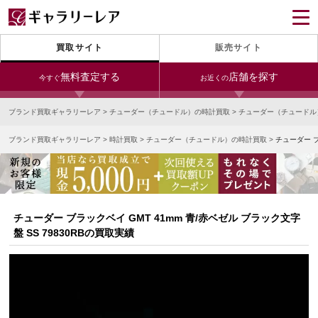
買取サイト
販売サイト
無料査定する
店舗を探す
今すぐ
お近くの
ブランド買取ギャラリーレア
>
チューダー（チュードル）の時計買取
>
チューダー（チュードル
今すぐLINE査定
24時間受付（対応時間10:00～19:00）
ブランド買取ギャラリーレア
>
時計買取
>
チューダー（チュードル）の時計買取
>
チューダー ブ
銀座本店
青山表参道店
新宿東口店
宅配買取を申し込む
小田急新宿店
LAB東京
名古屋大須店
無料の宅配キットをお届けします
心斎橋本店
東心斎橋店
梅田店
今すぐ電話査定
チューダー ブラックベイ GMT 41mm 青/赤ベゼル ブラック文字
受付時間 10:00～19:00
なんば店
神戸元町(三宮)店
LAB大阪
盤 SS 79830RBの買取実績
中野ブロードウェイ