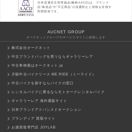
日本流通自主管理協会(略称AACD)は、ブランド
品“偽造品”や“不正商品”の流通防止と排除を目指す
民間団体です。
AUCNET GROUP
オークネットグループのサービスサイトに移動します
株式会社オークネット
中古ブランドバッグを買うならギャラリーレア
中古車検索はオークネット.jp
月額中古バイクリース ME:RIDE（ミーライド）
中古バイクを探すならバイクの窓口
レンタルバイクに乗るならモトオークレンタルバイク
ギャラリーレア 海外通販サイト
日本ブランドアドバンスドオークション
ブランディア 買取サイト
お酒買取専門店 JOYLAB