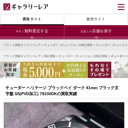
買取サイト
販売サイト
無料査定する
店舗を探す
今すぐ
お近くの
ブランド買取ギャラリーレア
>
チューダー（チュードル）の時計買取
>
チューダー（チュードル
今すぐLINE査定
24時間受付（対応時間10:00～19:00）
ブランド買取ギャラリーレア
>
時計買取
>
チューダー（チュードル）の時計買取
>
チューダー ヘ
銀座本店
青山表参道店
新宿東口店
宅配買取を申し込む
小田急新宿店
LAB東京
名古屋大須店
無料の宅配キットをお届けします
心斎橋本店
東心斎橋店
梅田店
今すぐ電話査定
チューダー ヘリテージ ブラックベイ ダーク 41mm ブラック文
受付時間 10:00～19:00
なんば店
神戸元町(三宮)店
LAB大阪
字盤 SS(PVD加工) 79230DKの買取実績
中野ブロードウェイ