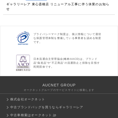
ギャラリーレア 東心斎橋店 リニューアル工事に伴う休業のお知ら
せ
プライバシーマーク制度は、個人情報について適切
な保護管理体制を整備している事業者を認める制度
です。
日本流通自主管理協会(略称AACD)は、ブランド
品“偽造品”や“不正商品”の流通防止と排除を目指す
民間団体です。
AUCNET GROUP
オークネットグループのサービスサイトに移動します
株式会社オークネット
中古ブランドバッグを買うならギャラリーレア
中古車検索はオークネット.jp