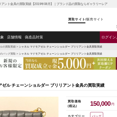
リアント金具の買取実績【2019年08月】｜ブランド品の買取ならギャラリーレア
買取サイト
/
販売サイト
対象
店舗情報
偽造品対策
ログイン
ルの買取実績
>
シャネル マドモアゼル チェーンショルダー ブリリアント金具買取実績
のバッグ買取
>
シャネル マドモアゼル チェーンショルダー ブリリアント金具買取実績
アゼル チェーンショルダー ブリリアント金具の買取実績
買取価格
150,000
円
(税込)
カテゴリー
バッグ