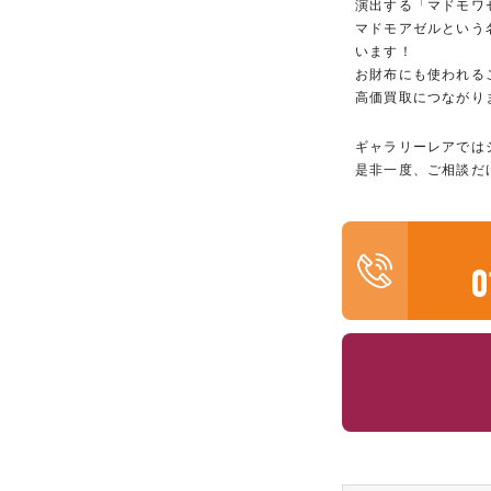
演出する「マドモワ
マドモアゼルという
います！
お財布にも使われる
高価買取につながり
ギャラリーレアでは
是非一度、ご相談だ
0