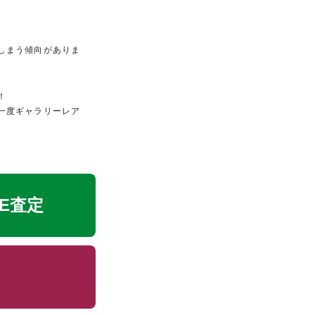
しまう傾向がありま
！
一度ギャラリーレア
NE査定