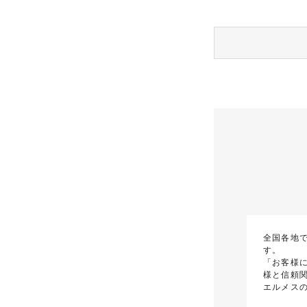
全国各地
す。
「お客様
様と信頼
エルメス