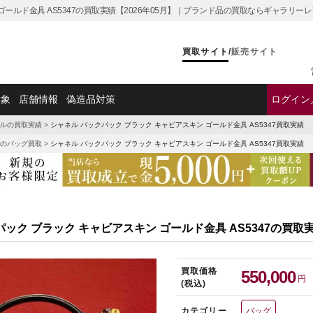
ゴールド金具 AS5347の買取実績【2026年05月】｜ブランド品の買取ならギャラリーレ
買取サイト
/
販売サイト
対象
店舗情報
偽造品対策
ログイン
ルの買取実績
>
シャネル バックパック ブラック キャビアスキン ゴールド金具 AS5347買取実績
のバッグ買取
>
シャネル バックパック ブラック キャビアスキン ゴールド金具 AS5347買取実績
ック ブラック キャビアスキン ゴールド金具 AS5347の買取
買取価格
550,000
円
(税込)
カテゴリー
バッグ