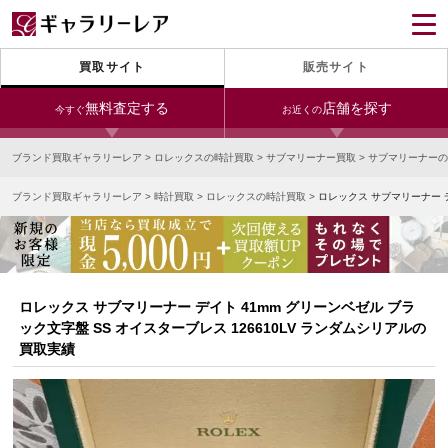
買取サイト
販売サイト
無料査定する
店舗を探す
今すぐ
お近くの
ブランド買取ギャラリーレア
>
ロレックスの時計買取
>
サブマリーナー買取
>
サブマリーナーの
今すぐLINE査定
24時間受付（対応時間10:00～19:00）
ブランド買取ギャラリーレア
>
時計買取
>
ロレックスの時計買取
>
ロレックス サブマリーナー デ
銀座本店
青山表参道店
新宿東口店
宅配買取を申し込む
小田急新宿店
LAB東京
名古屋大須店
無料の宅配キットをお届けします
心斎橋本店
東心斎橋店
梅田店
今すぐ電話査定
ロレックス サブマリーナー デイト 41mm グリーンベゼル ブラ
受付時間 10:00～19:00
なんば店
神戸元町(三宮)店
LAB大阪
ック文字盤 SS オイスターブレス 126610LV ランダムシリアルの
買取実績
中野ブロードウェイ