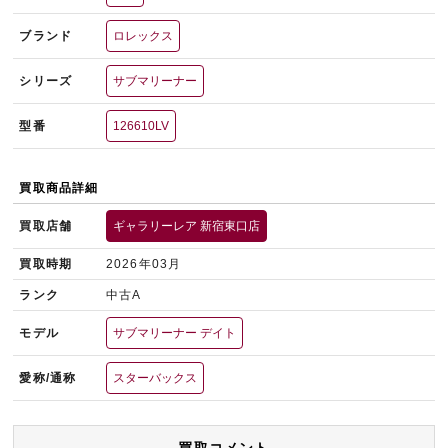
ブランド
ロレックス
シリーズ
サブマリーナー
型番
126610LV
買取商品詳細
買取店舗
ギャラリーレア 新宿東口店
買取時期
2026年03月
ランク
中古A
モデル
サブマリーナー デイト
愛称/通称
スターバックス