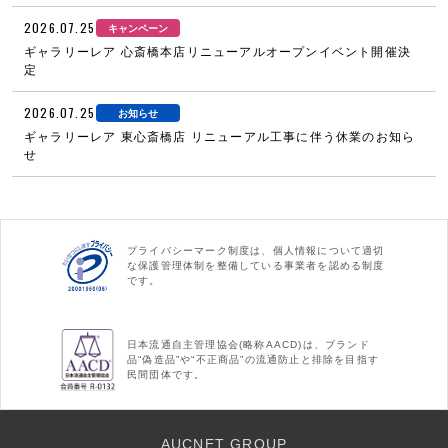
2026.07.25
キャンペーン
ギャラリーレア 心斎橋本店リニューアルオープンイベント開催決
定
2026.07.25
お知らせ
ギャラリーレア 東心斎橋店 リニューアル工事に伴う休業のお知ら
せ
プライバシーマーク制度は、個人情報について適切
な保護管理体制を整備している事業者を認める制度
です。
日本流通自主管理協会(略称AACD)は、ブランド
品“偽造品”や“不正商品”の流通防止と排除を目指す
民間団体です。
AUCNET GROUP