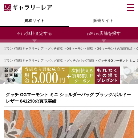
買取サイト
販売サイト
無料査定する
店舗を探す
今すぐ
お近くの
ブランド買取ギャラリーレア
>
グッチ買取
>
GGマーモント買取
>
GGマーモントの買取実績
>
今すぐLINE査定
24時間受付（対応時間10:00～19:00）
ブランド買取ギャラリーレア
>
バッグ買取
>
グッチのバッグ買取
>
グッチ GGマーモント ミニ 
銀座本店
青山表参道店
新宿東口店
宅配買取を申し込む
小田急新宿店
LAB東京
名古屋大須店
無料の宅配キットをお届けします
心斎橋本店
東心斎橋店
梅田店
今すぐ電話査定
グッチ GGマーモント ミニ ショルダーバッグ ブラック/ボルドー
受付時間 10:00～19:00
なんば店
神戸元町(三宮)店
LAB大阪
レザー 841290の買取実績
中野ブロードウェイ