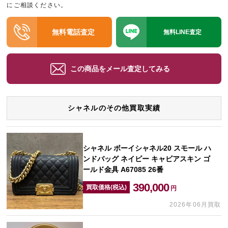
にご相談ください。
無料電話査定
無料LINE査定
この商品をメール査定してみる
シャネルのその他買取実績
シャネル ボーイシャネル20 スモール ハ
ンドバッグ ネイビー キャビアスキン ゴ
ールド金具 A67085 26番
390,000
買取価格(税込)
円
2026年06月買取