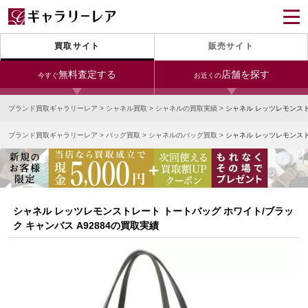
買取サイト
販売サイト
無料査定する
店舗を探す
今すぐ
お近くの
ブランド買取ギャラリーレア
>
シャネル買取
>
シャネルの買取実績
>
シャネル レッツレモンスト
今すぐLINE査定
24時間受付（対応時間10:00～19:00）
ブランド買取ギャラリーレア
>
バッグ買取
>
シャネルのバッグ買取
>
シャネル レッツレモンスト
銀座本店
青山表参道店
新宿東口店
宅配買取を申し込む
小田急新宿店
LAB東京
名古屋大須店
無料の宅配キットをお届けします
心斎橋本店
東心斎橋店
梅田店
今すぐ電話査定
シャネル レッツレモンストレート トートバッグ ホワイト/ブラッ
受付時間 10:00～19:00
なんば店
神戸元町(三宮)店
LAB大阪
ク キャンバス A92884の買取実績
中野ブロードウェイ