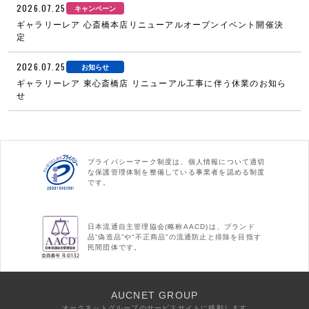
2026.07.25
キャンペーン
ギャラリーレア 心斎橋本店リニューアルオープンイベント開催決
定
2026.07.25
お知らせ
ギャラリーレア 東心斎橋店 リニューアル工事に伴う休業のお知ら
せ
プライバシーマーク制度は、個人情報について適切
な保護管理体制を整備している事業者を認める制度
です。
日本流通自主管理協会(略称AACD)は、ブランド
品“偽造品”や“不正商品”の流通防止と排除を目指す
民間団体です。
AUCNET GROUP
オークネットグループのサービスサイトに移動します