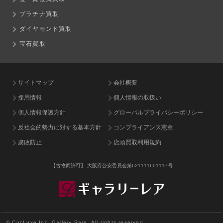
プラチナ買取
ダイヤモンド買取
宝石買取
サイトマップ
会社概要
採用情報
個人情報の取扱い
個人情報保護方針
グローバルプライバシーポリシー
反社会的勢力に対する基本方針
コンプライアンス憲章
腐敗防止
店頭買取利用規約
【古物商許可】
大阪府公安委員会第621111601117号
© CircLuxe Inc. Gallery Rare. All rights reserved.