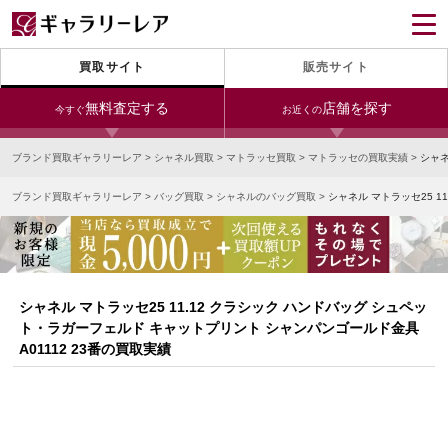
買取サイト
販売サイト
無料査定する
店舗を探す
今すぐ
お近くの
ブランド買取ギャラリーレア
>
シャネル買取
>
マトラッセ買取
>
マトラッセの買取実績
>
シャネ
今すぐLINE査定
24時間受付（対応時間10:00～19:00）
ブランド買取ギャラリーレア
>
バッグ買取
>
シャネルのバッグ買取
>
シャネル マトラッセ25 1
銀座本店
青山表参道店
新宿東口店
宅配買取を申し込む
小田急新宿店
LAB東京
名古屋大須店
無料の宅配キットをお届けします
心斎橋本店
東心斎橋店
梅田店
今すぐ電話査定
シャネル マトラッセ25 11.12 クラシック ハンドバッグ シュペッ
受付時間 10:00～19:00
なんば店
神戸元町(三宮)店
LAB大阪
ト・ラガーフェルド キャットプリント シャンパンゴールド金具
A01112 23番の買取実績
中野ブロードウェイ