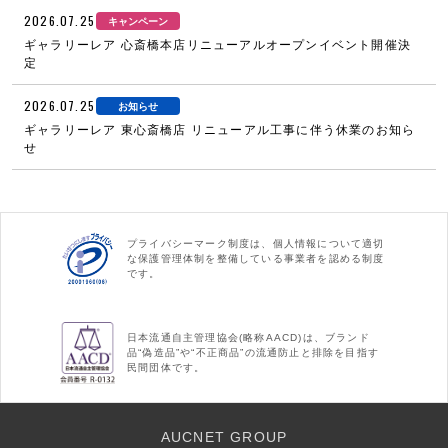
2026.07.25
キャンペーン
ギャラリーレア 心斎橋本店リニューアルオープンイベント開催決
定
2026.07.25
お知らせ
ギャラリーレア 東心斎橋店 リニューアル工事に伴う休業のお知ら
せ
プライバシーマーク制度は、個人情報について適切
な保護管理体制を整備している事業者を認める制度
です。
日本流通自主管理協会(略称AACD)は、ブランド
品“偽造品”や“不正商品”の流通防止と排除を目指す
民間団体です。
AUCNET GROUP