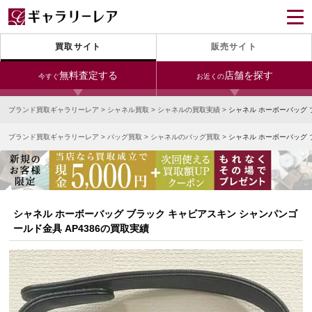
買取サイト
販売サイト
無料査定する
店舗を探す
今すぐ
お近くの
ブランド買取ギャラリーレア
>
シャネル買取
>
シャネルの買取実績
>
シャネル ホーボーバッグ 
今すぐLINE査定
24時間受付（対応時間10:00～19:00）
ブランド買取ギャラリーレア
>
バッグ買取
>
シャネルのバッグ買取
>
シャネル ホーボーバッグ 
銀座本店
青山表参道店
新宿東口店
宅配買取を申し込む
小田急新宿店
LAB東京
名古屋大須店
無料の宅配キットをお届けします
心斎橋本店
東心斎橋店
梅田店
今すぐ電話査定
シャネル ホーボーバッグ ブラック キャビアスキン シャンパンゴ
受付時間 10:00～19:00
なんば店
神戸元町(三宮)店
LAB大阪
ールド金具 AP4386の買取実績
中野ブロードウェイ