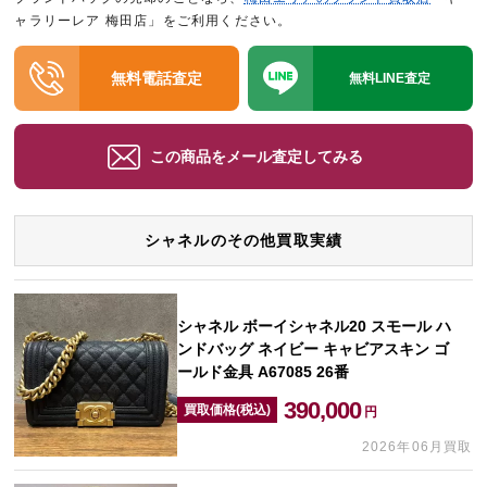
ャラリーレア 梅田店」をご利用ください。
無料電話査定
無料LINE査定
この商品をメール査定してみる
シャネルのその他買取実績
シャネル ボーイシャネル20 スモール ハ
ンドバッグ ネイビー キャビアスキン ゴ
ールド金具 A67085 26番
390,000
買取価格(税込)
円
2026年06月買取