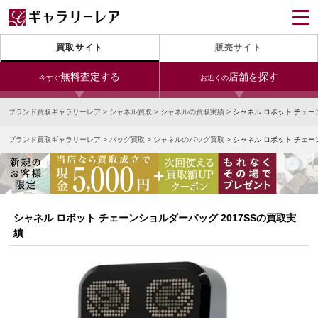
買取サイト
販売サイト
無料査定する
店舗を探す
今すぐ
お近くの
ブランド買取ギャラリーレア
>
シャネル買取
>
シャネルの買取実績
>
シャネル ロボット チェー
今すぐLINE査定
24時間受付（対応時間10:00～19:00）
ブランド買取ギャラリーレア
>
バッグ買取
>
シャネルのバッグ買取
>
シャネル ロボット チェー
銀座本店
青山表参道店
新宿東口店
宅配買取を申し込む
小田急新宿店
LAB東京
名古屋大須店
無料の宅配キットをお届けします
心斎橋本店
東心斎橋店
梅田店
今すぐ電話査定
シャネル ロボット チェーンショルダーバッグ 2017SSの買取実
受付時間 10:00～19:00
なんば店
神戸元町(三宮)店
LAB大阪
績
中野ブロードウェイ