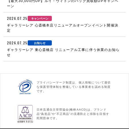
【最大30,000円UP】ルイ・ヴィトンのバッグ買取額UPキャンペ
ーン
2026.07.25
キャンペーン
ギャラリーレア 心斎橋本店リニューアルオープンイベント開催決
定
2026.07.25
お知らせ
ギャラリーレア 東心斎橋店 リニューアル工事に伴う休業のお知ら
せ
プライバシーマーク制度は、個人情報について適切
な保護管理体制を整備している事業者を認める制度
です。
日本流通自主管理協会(略称AACD)は、ブランド
品“偽造品”や“不正商品”の流通防止と排除を目指す
民間団体です。