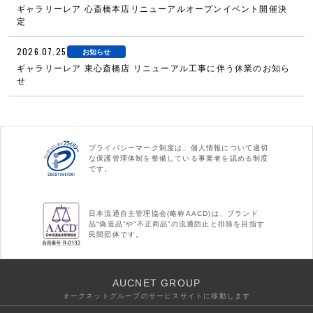
ギャラリーレア 心斎橋本店リニューアルオープンイベント開催決
定
2026.07.25
お知らせ
ギャラリーレア 東心斎橋店 リニューアル工事に伴う休業のお知ら
せ
プライバシーマーク制度は、個人情報について適切
な保護管理体制を整備している事業者を認める制度
です。
日本流通自主管理協会(略称AACD)は、ブランド
品“偽造品”や“不正商品”の流通防止と排除を目指す
民間団体です。
AUCNET GROUP
オークネットグループのサービスサイトに移動します