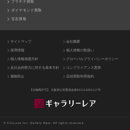
プラチナ買取
ダイヤモンド買取
宝石買取
サイトマップ
会社概要
採用情報
個人情報の取扱い
個人情報保護方針
グローバルプライバシーポリシー
反社会的勢力に対する基本方針
コンプライアンス憲章
腐敗防止
店頭買取利用規約
【古物商許可】
大阪府公安委員会第621111601117号
© CircLuxe Inc. Gallery Rare. All rights reserved.