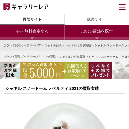
買取サイト
販売サイト
無料査定する
店舗を探す
今すぐ
お近くの
ブランド買取ギャラリーレア
>
シャネル買取
>
シャネルの買取実績
>
シャネル スノードーム ノ
今すぐLINE査定
24時間受付（対応時間10:00～19:00）
ブランド買取ギャラリーレア
>
小物買取
>
シャネルの小物買取
>
シャネル スノードーム ノベルテ
銀座本店
青山表参道店
新宿東口店
宅配買取を申し込む
小田急新宿店
LAB東京
名古屋大須店
無料の宅配キットをお届けします
心斎橋本店
東心斎橋店
梅田店
今すぐ電話査定
シャネル スノードーム ノベルティ 2021の買取実績
受付時間 10:00～19:00
なんば店
神戸元町(三宮)店
LAB大阪
中野ブロードウェイ