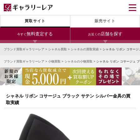
買取サイト
販売サイト
無料査定する
店舗を探す
今すぐ
お近くの
ブランド買取ギャラリーレア
>
シャネル買取
>
シャネルの買取実績
>
シャネル リボン コサージ
今すぐLINE査定
24時間受付（対応時間10:00～19:00）
ブランド買取ギャラリーレア
>
小物買取
>
シャネルの小物買取
>
シャネル リボン コサージュ 
銀座本店
青山表参道店
新宿東口店
宅配買取を申し込む
小田急新宿店
LAB東京
名古屋大須店
無料の宅配キットをお届けします
心斎橋本店
東心斎橋店
梅田店
今すぐ電話査定
シャネル リボン コサージュ ブラック サテン シルバー金具の買
受付時間 10:00～19:00
なんば店
神戸元町(三宮)店
LAB大阪
取実績
中野ブロードウェイ