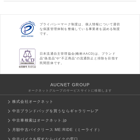
プライバシーマーク制度は、個人情報について適切
な保護管理体制を整備している事業者を認める制度
です。
日本流通自主管理協会(略称AACD)は、ブランド
品“偽造品”や“不正商品”の流通防止と排除を目指す
民間団体です。
AUCNET GROUP
オークネットグループのサービスサイトに移動します
株式会社オークネット
中古ブランドバッグを買うならギャラリーレア
中古車検索はオークネット.jp
月額中古バイクリース ME:RIDE（ミーライド）
中古バイクを探すならバイクの窓口