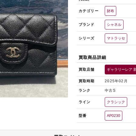
カテゴリー
財布
ブランド
シャネル
シリーズ
マトラッセ
買取商品詳細
買取店舗
ギャラリーレア 
買取時期
2025年02月
ランク
中古S
ライン
クラシック
型番
AP0230