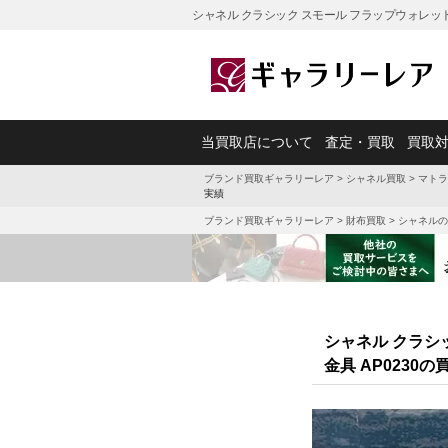
シャネル クラシック スモール フラップウォレット
当買取店について
査定・買取
買取
ブランド買取ギャラリーレア
>
シャネル買取
>
マトラ
実績
ブランド買取ギャラリーレア
>
財布買取
>
シャネルの
シャネル クラシ
金具 AP0230