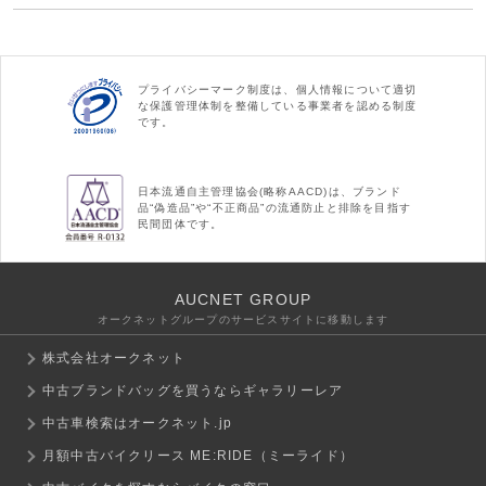
プライバシーマーク制度は、個人情報について適切
な保護管理体制を整備している事業者を認める制度
です。
日本流通自主管理協会(略称AACD)は、ブランド
品“偽造品”や“不正商品”の流通防止と排除を目指す
民間団体です。
AUCNET GROUP
オークネットグループのサービスサイトに移動します
株式会社オークネット
中古ブランドバッグを買うならギャラリーレア
中古車検索はオークネット.jp
月額中古バイクリース ME:RIDE（ミーライド）