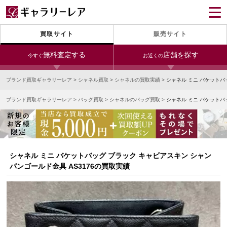
買取サイト
販売サイト
無料査定する
店舗を探す
今すぐ
お近くの
ブランド買取ギャラリーレア
>
シャネル買取
>
シャネルの買取実績
>
シャネル ミニ バケットバ
今すぐLINE査定
24時間受付（対応時間10:00～19:00）
ブランド買取ギャラリーレア
>
バッグ買取
>
シャネルのバッグ買取
>
シャネル ミニ バケットバ
銀座本店
青山表参道店
新宿東口店
宅配買取を申し込む
小田急新宿店
LAB東京
名古屋大須店
無料の宅配キットをお届けします
心斎橋本店
東心斎橋店
梅田店
今すぐ電話査定
シャネル ミニ バケットバッグ ブラック キャビアスキン シャン
受付時間 10:00～19:00
なんば店
神戸元町(三宮)店
LAB大阪
パンゴールド金具 AS3176の買取実績
中野ブロードウェイ