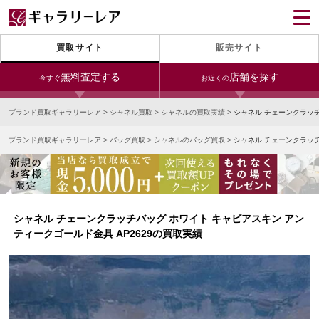
買取サイト
販売サイト
無料査定する
店舗を探す
今すぐ
お近くの
ブランド買取ギャラリーレア
>
シャネル買取
>
シャネルの買取実績
>
シャネル チェーンクラッチ
今すぐLINE査定
24時間受付（対応時間10:00～19:00）
ブランド買取ギャラリーレア
>
バッグ買取
>
シャネルのバッグ買取
>
シャネル チェーンクラッチ
銀座本店
青山表参道店
新宿東口店
宅配買取を申し込む
小田急新宿店
LAB東京
名古屋大須店
無料の宅配キットをお届けします
心斎橋本店
東心斎橋店
梅田店
今すぐ電話査定
シャネル チェーンクラッチバッグ ホワイト キャビアスキン アン
受付時間 10:00～19:00
なんば店
神戸元町(三宮)店
LAB大阪
ティークゴールド金具 AP2629の買取実績
中野ブロードウェイ