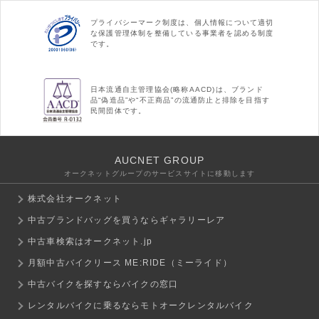
プライバシーマーク制度は、個人情報について適切
な保護管理体制を整備している事業者を認める制度
です。
日本流通自主管理協会(略称AACD)は、ブランド
品“偽造品”や“不正商品”の流通防止と排除を目指す
民間団体です。
AUCNET GROUP
オークネットグループのサービスサイトに移動します
株式会社オークネット
中古ブランドバッグを買うならギャラリーレア
中古車検索はオークネット.jp
月額中古バイクリース ME:RIDE（ミーライド）
中古バイクを探すならバイクの窓口
レンタルバイクに乗るならモトオークレンタルバイク