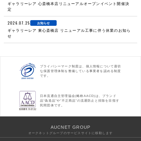
ギャラリーレア 心斎橋本店リニューアルオープンイベント開催決
定
2026.07.25
お知らせ
ギャラリーレア 東心斎橋店 リニューアル工事に伴う休業のお知ら
せ
プライバシーマーク制度は、個人情報について適切
な保護管理体制を整備している事業者を認める制度
です。
日本流通自主管理協会(略称AACD)は、ブランド
品“偽造品”や“不正商品”の流通防止と排除を目指す
民間団体です。
AUCNET GROUP
オークネットグループのサービスサイトに移動します