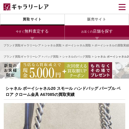
買取サイト
販売サイト
無料査定する
店舗を探す
今すぐ
お近くの
ブランド買取ギャラリーレア
>
シャネル買取
>
ボーイシャネル買取
>
ボーイシャネルの買取実績
今すぐLINE査定
24時間受付（対応時間10:00～19:00）
ブランド買取ギャラリーレア
>
バッグ買取
>
シャネルのバッグ買取
>
シャネル ボーイシャネル20
銀座本店
青山表参道店
新宿東口店
宅配買取を申し込む
小田急新宿店
LAB東京
名古屋大須店
無料の宅配キットをお届けします
心斎橋本店
東心斎橋店
梅田店
今すぐ電話査定
シャネル ボーイシャネル20 スモール ハンドバッグ パープル ベ
受付時間 10:00～19:00
なんば店
神戸元町(三宮)店
LAB大阪
ロア クローム金具 A67085の買取実績
中野ブロードウェイ