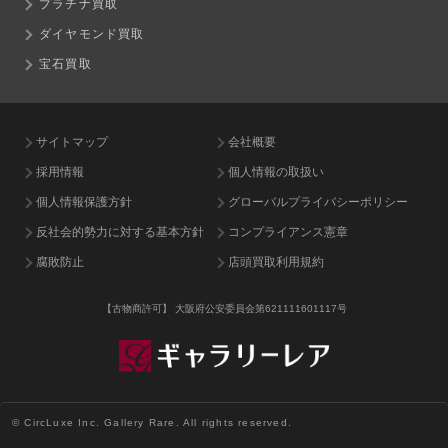
プラチナ買取
ダイヤモンド買取
宝石買取
サイトマップ
会社概要
採用情報
個人情報の取扱い
個人情報保護方針
グローバルプライバシーポリシー
反社会的勢力に対する基本方針
コンプライアンス憲章
腐敗防止
店頭買取利用規約
【古物商許可】
大阪府公安委員会第621111601117号
© CircLuxe Inc. Gallery Rare. All rights reserved.