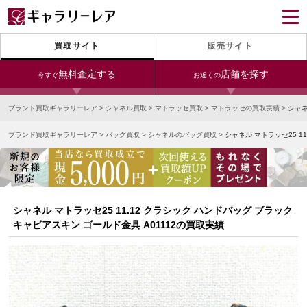
買取サイト
販売サイト
無料査定する
店舗を探す
今すぐ
お近くの
ブランド買取ギャラリーレア
>
シャネル買取
>
マトラッセ買取
>
マトラッセの買取実績
>
シャネ
今すぐLINE査定
24時間受付（対応時間10:00～19:00）
ブランド買取ギャラリーレア
>
バッグ買取
>
シャネルのバッグ買取
>
シャネル マトラッセ25 1
銀座本店
青山表参道店
新宿東口店
宅配買取を申し込む
小田急新宿店
LAB東京
名古屋大須店
無料の宅配キットをお届けします
心斎橋本店
東心斎橋店
梅田店
今すぐ電話査定
シャネル マトラッセ25 11.12 クラシック ハンドバッグ ブラック
受付時間 10:00～19:00
なんば店
神戸元町(三宮)店
LAB大阪
キャビアスキン ゴールド金具 A01112の買取実績
中野ブロードウェイ