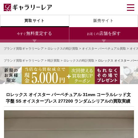
買取サイト
販売サイト
無料査定する
店舗を探す
今すぐ
お近くの
ブランド買取ギャラリーレア
>
ロレックスの時計買取
>
オイスター パーペチュアル買取
>
オイ
今すぐLINE査定
24時間受付（対応時間10:00～19:00）
ブランド買取ギャラリーレア
>
時計買取
>
ロレックスの時計買取
>
ロレックス オイスター パーペ
銀座本店
青山表参道店
新宿東口店
宅配買取を申し込む
小田急新宿店
LAB東京
名古屋大須店
無料の宅配キットをお届けします
心斎橋本店
東心斎橋店
梅田店
今すぐ電話査定
ロレックス オイスター パーペチュアル 31mm コーラルレッド文
受付時間 10:00～19:00
なんば店
神戸元町(三宮)店
LAB大阪
字盤 SS オイスターブレス 277200 ランダムシリアルの買取実績
中野ブロードウェイ