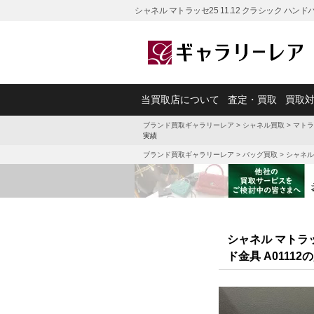
シャネル マトラッセ25 11.12 クラシック ハ
当買取店について
査定・買取
買取
ブランド買取ギャラリーレア
>
シャネル買取
>
マトラ
実績
ブランド買取ギャラリーレア
>
バッグ買取
>
シャネル
シャネル マトラッ
ド金具 A0111