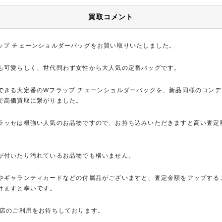
買取コメント
ップ チェーンショルダーバッグをお買い取りいたしました。
も可愛らしく、世代問わず女性から大人気の定番バッグです。
できる大定番のWフラップ チェーンショルダーバッグを、新品同様のコン
で高価買取に繋がりました。
ラッセは根強い人気のお品物ですので、お持ち込みいただきますと高い査定
が付いたり汚れているお品物でも構いません。
やギャランティカードなどの付属品がございますと、査定金額をアップする
けますと幸いです。
田店のご利用をお待ちしております。