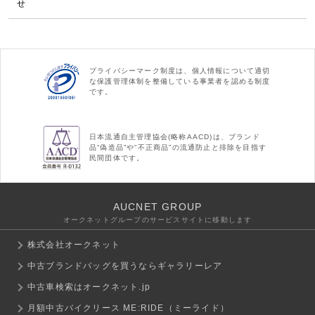
せ
プライバシーマーク制度は、個人情報について適切
な保護管理体制を整備している事業者を認める制度
です。
日本流通自主管理協会(略称AACD)は、ブランド
品“偽造品”や“不正商品”の流通防止と排除を目指す
民間団体です。
AUCNET GROUP
オークネットグループのサービスサイトに移動します
株式会社オークネット
中古ブランドバッグを買うならギャラリーレア
中古車検索はオークネット.jp
月額中古バイクリース ME:RIDE（ミーライド）