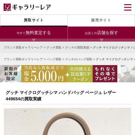
買取サイト
販売サイト
無料査定する
店舗を探す
今すぐ
お近くの
ブランド買取ギャラリーレア
>
グッチ買取
>
グッチの買取実績
>
グッチ マイクログッチシマ ハン
今すぐLINE査定
24時間受付（対応時間10:00～19:00）
ブランド買取ギャラリーレア
>
バッグ買取
>
グッチのバッグ買取
>
グッチ マイクログッチシマ ハ
銀座本店
青山表参道店
新宿東口店
宅配買取を申し込む
小田急新宿店
LAB東京
名古屋大須店
無料の宅配キットをお届けします
心斎橋本店
東心斎橋店
梅田店
今すぐ電話査定
グッチ マイクログッチシマ ハンドバッグ ベージュ レザー
受付時間 10:00～19:00
なんば店
神戸元町(三宮)店
LAB大阪
449654の買取実績
中野ブロードウェイ