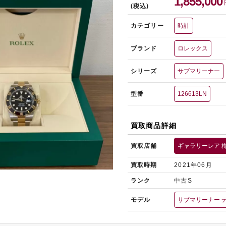
1,855,000
(税込)
カテゴリー
時計
ブランド
ロレックス
シリーズ
サブマリーナー
型番
126613LN
買取商品詳細
買取店舗
ギャラリーレア 
買取時期
2021年06月
ランク
中古S
モデル
サブマリーナー 