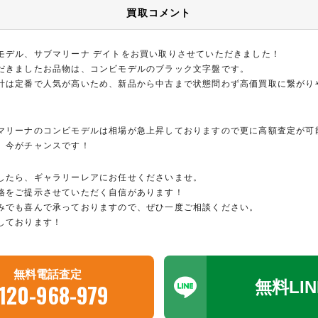
買取コメント
モデル、サブマリーナ デイトをお買い取りさせていただきました！
だきましたお品物は、コンビモデルのブラック文字盤です。
計は定番で人気が高いため、新品から中古まで状態問わず高価買取に繋がり
マリーナのコンビモデルは相場が急上昇しておりますので更に高額査定が可
、今がチャンスです！
したら、ギャラリーレアにお任せくださいませ。
格をご提示させていただく自信があります！
みでも喜んで承っておりますので、ぜひ一度ご相談ください。
しております！
無料電話査定
無料LI
120-968-979