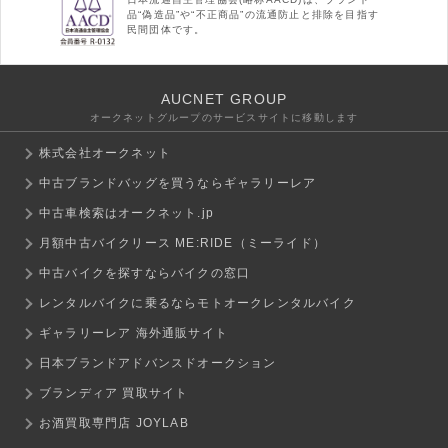
品“偽造品”や“不正商品”の流通防止と排除を目指す
民間団体です。
AUCNET GROUP
オークネットグループのサービスサイトに移動します
株式会社オークネット
中古ブランドバッグを買うならギャラリーレア
中古車検索はオークネット.jp
月額中古バイクリース ME:RIDE（ミーライド）
中古バイクを探すならバイクの窓口
レンタルバイクに乗るならモトオークレンタルバイク
ギャラリーレア 海外通販サイト
日本ブランドアドバンスドオークション
ブランディア 買取サイト
お酒買取専門店 JOYLAB