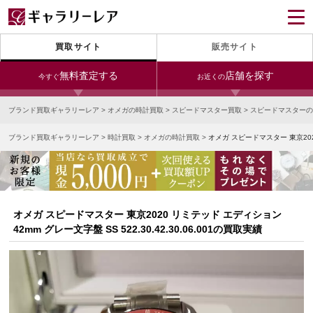
買取サイト
販売サイト
無料査定する
店舗を探す
今すぐ
お近くの
ブランド買取ギャラリーレア
>
オメガの時計買取
>
スピードマスター買取
>
スピードマスターの
今すぐLINE査定
24時間受付（対応時間10:00～19:00）
ブランド買取ギャラリーレア
>
時計買取
>
オメガの時計買取
>
オメガ スピードマスター 東京2020 
銀座本店
青山表参道店
新宿東口店
宅配買取を申し込む
小田急新宿店
LAB東京
名古屋大須店
無料の宅配キットをお届けします
心斎橋本店
東心斎橋店
梅田店
今すぐ電話査定
オメガ スピードマスター 東京2020 リミテッド エディション
受付時間 10:00～19:00
なんば店
神戸元町(三宮)店
LAB大阪
42mm グレー文字盤 SS 522.30.42.30.06.001の買取実績
中野ブロードウェイ