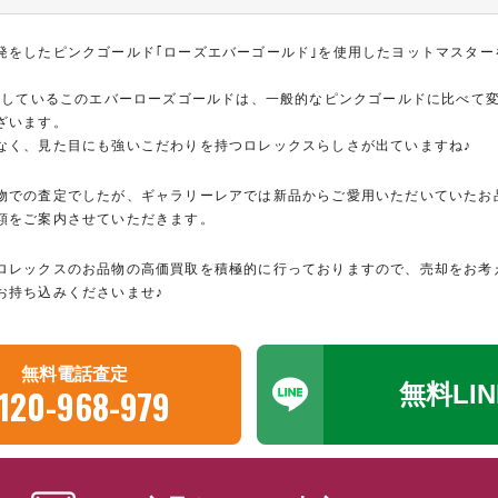
発をしたピンクゴールド｢ローズエバーゴールド｣を使用したヨットマスター
取得しているこのエバーローズゴールドは、一般的なピンクゴールドに比べて
ざいます。
なく、見た目にも強いこだわりを持つロレックスらしさが出ていますね♪
物での査定でしたが、ギャラリーレアでは新品からご愛用いただいていたお
額をご案内させていただきます。
ロレックスのお品物の高価買取を積極的に行っておりますので、売却をお考
お持ち込みくださいませ♪
無料電話査定
無料LI
120-968-979