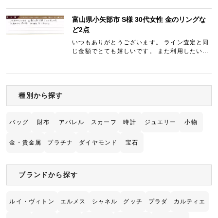
ました。 今回が数度目の利用となりますが、い
つも気持の良いご対…
富山県小矢部市 S様 30代女性 金のリングな
ど2点
いつもありがとうございます。 ライン査定と同
じ金額でとても嬉しいです。 また利用したいと
思います。 ラインの返事も早くて助かりま
す！！
種別から探す
バッグ
財布
アパレル
スカーフ
時計
ジュエリー
小物
金・貴金属
プラチナ
ダイヤモンド
宝石
ブランドから探す
ルイ・ヴィトン
エルメス
シャネル
グッチ
プラダ
カルティエ