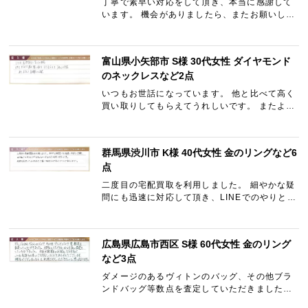
丁寧で素早い対応をして頂き、本当に感謝して
います。 機会がありましたら、またお願いした
いと思います。 ありがとうございました。
富山県小矢部市 S様 30代女性 ダイヤモンド
のネックレスなど2点
いつもお世話になっています。 他と比べて高く
買い取りしてもらえてうれしいです。 またよろ
しくお願いします。
群馬県渋川市 K様 40代女性 金のリングなど6
点
二度目の宅配買取を利用しました。 細やかな疑
問にも迅速に対応して頂き、LINEでのやりとり
がとてもスムーズなので利用しやすいです。 返
却を希望した私物全て、丁寧に梱包されて戻っ
てきたので安心しま…
広島県広島市西区 S様 60代女性 金のリング
など3点
ダメージのあるヴィトンのバッグ、その他ブラ
ンドバッグ等数点を査定していただきました。
他社と比べてもかなり高い査定をしていただき