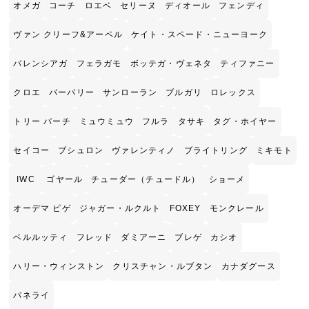
オメガ
コーチ
ロエベ
セリーヌ
ディオール
フェンディ
ヴァン クリーフ&アーペル
ケイト・スペード・ニューヨーク
バレンシアガ
フェラガモ
ボッテガ・ヴェネタ
ティファニー
クロエ
バーバリー
サンローラン
ブルガリ
ロレックス
トリー バーチ
ミュウミュウ
フルラ
タサキ
タグ・ホイヤー
セイコー
ブシュロン
ヴァレンティノ
ブライトリング
ミキモト
IWC
ゴヤール
チューダー（チュードル）
ショーメ
オーデマ ピゲ
ジャガー・ルクルト
FOXEY
モンクレール
ベルルッティ
フレッド
ダミアーニ
ブレゲ
カシオ
ハリー・ウィンストン
クリスチャン・ルブタン
カナダグース
パネライ