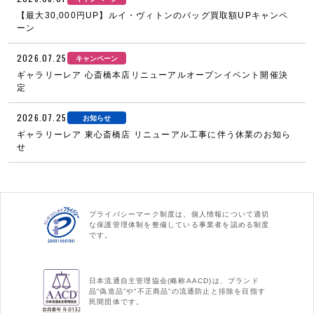
【最大30,000円UP】ルイ・ヴィトンのバッグ買取額UPキャンペ
ーン
2026.07.25
キャンペーン
ギャラリーレア 心斎橋本店リニューアルオープンイベント開催決
定
2026.07.25
お知らせ
ギャラリーレア 東心斎橋店 リニューアル工事に伴う休業のお知ら
せ
プライバシーマーク制度は、個人情報について適切
な保護管理体制を整備している事業者を認める制度
です。
日本流通自主管理協会(略称AACD)は、ブランド
品“偽造品”や“不正商品”の流通防止と排除を目指す
民間団体です。