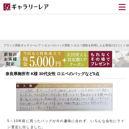
ブランド買取ギャラリーレア
>
ロエベのバッグ買取
>
ロエベ買取を利用したお客様の口コミ
>
ロ
奈良県御所市 K様 30代女性 ロエベのバッグなど5点
5～10年前に買ったバッグが今の趣味に合わず、いろんな会社にライ
ン査定に出しました。