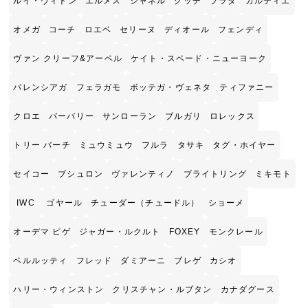
ルイ・ヴィトン
エルメス
シャネル
グッチ
プラダ
カルティエ
オメガ
コーチ
ロエベ
セリーヌ
ディオール
フェンディ
ヴァン クリーフ&アーペル
ケイト・スペード・ニューヨーク
バレンシアガ
フェラガモ
ボッテガ・ヴェネタ
ティファニー
クロエ
バーバリー
サンローラン
ブルガリ
ロレックス
トリー バーチ
ミュウミュウ
フルラ
タサキ
タグ・ホイヤー
セイコー
ブシュロン
ヴァレンティノ
ブライトリング
ミキモト
IWC
ゴヤール
チューダー（チュードル）
ショーメ
オーデマ ピゲ
ジャガー・ルクルト
FOXEY
モンクレール
ベルルッティ
フレッド
ダミアーニ
ブレゲ
カシオ
ハリー・ウィンストン
クリスチャン・ルブタン
カナダグース