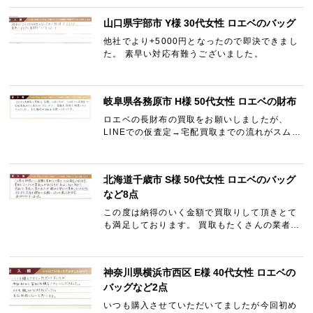
まで1ヶ月以上待たされる事もありましたがギャ
ラリーレアさんは本当…
山口県宇部市 Y様 30代女性 ロエベのバッグ
他社でより+5000円となったので即決できまし
た。 素早い対応有難うございました。
岐阜県各務原市 H様 50代女性 ロエベの財布
ロエベの長財布の買取をお願いしましたが、
LINEでの仮査定→宅配買取までの流れがスムー
ズで、金額も説明も納得できるものでした。 ま
た機会があればお願いしたいです。
北海道千歳市 S様 50代女性 ロエベのバッグ
など8点
この度は納得のいく金額で買取りして頂きとて
も満足しております。 買取もたくさんの業者さ
んがありますが、私はこちらに初めて宅配で査
定して頂きましたが親切で安心して買取してい
ただけたのでまた次回…
神奈川県横浜市西区 E様 40代女性 ロエベの
バッグなど2点
いつも購入させていただいてましたが今回初め