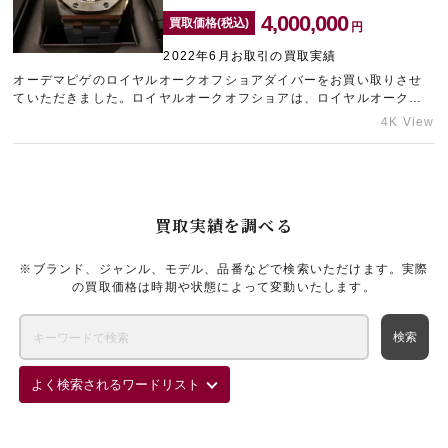
4,000,000
買取価格(税込)
円
2022年6月お取引の買取実績
宅配買取を申し込む
無料の宅配キットをお届けします
オーデマピゲのロイヤルオークオフショアダイバーをお買い取りさせ
ていただきました。ロイヤルオークオフショアは、ロイヤルオーク初
のプロ仕様ダイバーズウォッチということもあり、高級感と力強い印
4K View
象を兼ね備えていることで人気を博しています。中でもこちらのモデ
ルは2021年に登場したばかりの新作ということもあり、特に注目を集
めています。貴重なお品物をコンディションが良好な状態でお持ちい
ただけたので、ぜひお買い取りしたいと思いできる限りの金額をご提
示いたしました。ギャラリーレアは、オーデマピゲをはじめとしたさ
買取実績を調べる
まざまなブランド時計の買取を行っております。売却をお悩みの際
は、お気軽にご相談くださいませ。中野のブランド買取ならタイムゾ
ーン中野ブロードウェイにお任せください。
※ブランド、ジャンル、モデル、品番などで検索いただけます。実際
の買取価格は時期や状態によって変動いたします。
よく検索されるワードリスト