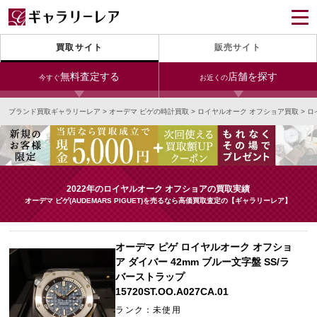
買取サイト
販売サイト
無料査定する
店舗を探す
今すぐ
お近くの
ブランド買取ギャラリーレア
>
オーデマ ピゲの時計買取
>
ロイヤルオーク オフショア買取
>
ロ
今すぐLINE査定
24時間受付（対応時間10:00～19:00）
銀座本店
青山表参道店
新宿東口店
宅配買取を申し込む
小田急新宿店
LAB東京
名古屋大須店
無料の宅配キットをお届けします
2022年のロイヤルオーク オフショアの買取実績
心斎橋本店
東心斎橋店
梅田店
オーデマ ピゲ(AUDEMARS PIGUET)を売るなら高価買取査定の【ギャラリーレア】
今すぐ電話査定
受付時間 10:00～19:00
なんば店
神戸元町(三宮)店
LAB大阪
オーデマ ピゲ ロイヤルオーク オフショ
ア ダイバー 42mm ブルー文字盤 SS/ラ
バーストラップ
15720ST.OO.A027CA.01
中野ブロードウェイ
ランク：未使用