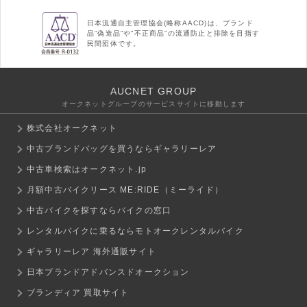
日本流通自主管理協会(略称AACD)は、ブランド
品“偽造品”や“不正商品”の流通防止と排除を目指す
民間団体です。
AUCNET GROUP
オークネットグループのサービスサイトに移動します
株式会社オークネット
中古ブランドバッグを買うならギャラリーレア
中古車検索はオークネット.jp
月額中古バイクリース ME:RIDE（ミーライド）
中古バイクを探すならバイクの窓口
レンタルバイクに乗るならモトオークレンタルバイク
ギャラリーレア 海外通販サイト
日本ブランドアドバンスドオークション
ブランディア 買取サイト