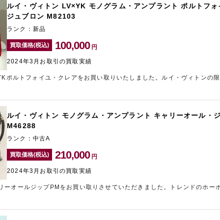
ルイ・ヴィトン LV×YK モノグラム・アンプラント ポルトフ
ジュブロン M82103
ランク：新品
100,000
買取価格(税込)
円
2024年3月お取引の買取実績
×YKポルトフォイユ・クレアをお買い取りいたしました。ルイ・ヴィトンの
ます。お探しの方が多いお品物を未使用の状態でお持ち込みいただけたため
ました。どれくらいの金額になるかといったご相談も承っていますので、ブ
ャラリーレア梅田店」にお任せください。
ルイ・ヴィトン モノグラム・アンプラント キャリーオール・ジ
M46288
ランク：中古A
210,000
買取価格(税込)
円
2024年3月お取引の買取実績
リーオールジップPMをお買い取りさせていただきました。トレンドのホー
い人気アイテムです。ご愛用されていたお品物でしたが、需要の高いお品物
ました。ルイ・ヴィトンは国内外を問わず人気が高いブランドですので、常
ッグの売却をお悩み方は、表参道のブランド買取店「ギャラリーレア青山表