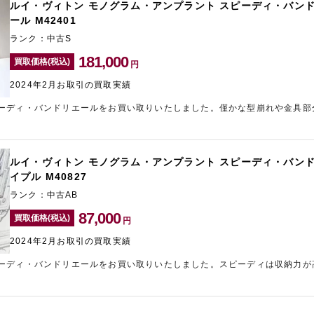
ルイ・ヴィトン モノグラム・アンプラント スピーディ・バンド
ール M42401
ランク：中古S
181,000
買取価格(税込)
円
2024年2月お取引の買取実績
ーディ・バンドリエールをお買い取りいたしました。僅かな型崩れや金具部
お品物のため精一杯の金額をご提示させていただきました。使用する機会の
たら、まずはお気軽にご相談くださいませ。新宿エリアでブランド買取をお
せください。ギャラリーレアは、店頭査定やLINE査定、宅配買取を無料で
ルイ・ヴィトン モノグラム・アンプラント スピーディ・バンド
イプル M40827
ランク：中古AB
87,000
買取価格(税込)
円
2024年2月お取引の買取実績
ーディ・バンドリエールをお買い取りいたしました。スピーディは収納力が
ご愛用されていたお品物で擦れや傷などが見受けられましたが、ルイ・ヴィ
るため、精一杯の金額をご提示させていただきました。ご自宅に眠っている
道にあるのギャラリーレア青山表参道店にお問い合わせくださいませ。