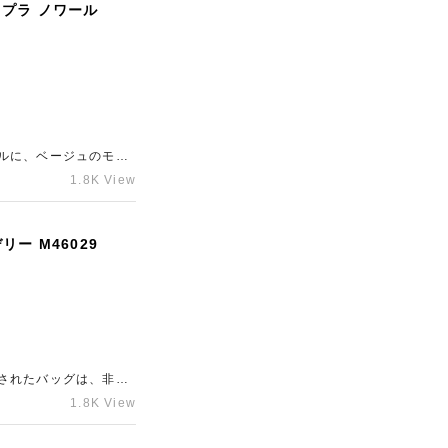
プラ ノワール
ルに、ベージュのモノ
ので、精一杯の金額を
1.8K View
せくださいませ。査定
ー M46029
されたバッグは、非常
、精一杯の金額をご提
1.8K View
ャラリーレアLAB大