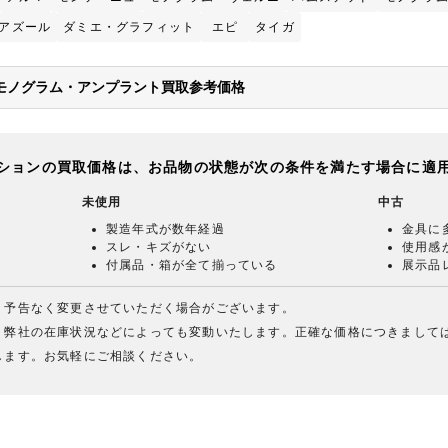
アズール
ダミエ・グラフィット
エピ
タイガ
ON)のモノグラム・アンプラント買取参考価格
ションの買取価格は、お品物の状態が次の条件を満たす場合に適
未使用
中古
製造年式が数年経過
金具に
スレ・キズがない
使用感
付属品・箱が全て揃っている
展示品
、予告なく変更させていただく場合がございます。
、弊社の在庫状況などによっても変動いたします。正確な価格につきまして
します。お気軽にご相談ください。