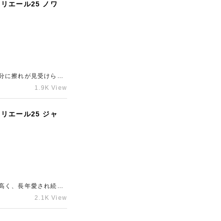
リエール25 ノワ
分に擦れが見受けられ
なくなってしまったブ
1.9K View
探しならギャラリーレ
承っております。
リエール25 ジャ
高く、長年愛され続け
トンのバッグはお求め
2.1K View
ブランド品がございま