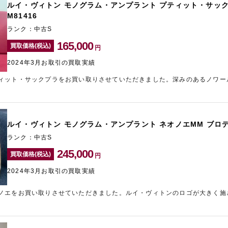
ルイ・ヴィトン モノグラム・アンプラント プティット・サック
M81416
ランク：中古S
165,000
買取価格(税込)
円
2024年3月お取引の買取実績
ィット・サックプラをお買い取りさせていただきました。深みのあるノワー
らった人気の高いお品物です。ほとんど使用されていない綺麗な状態でした
ました。大須エリアのブランド買取ならギャラリーレア名古屋大須店にお任
電話やLINEでも無料で承っております。
ルイ・ヴィトン モノグラム・アンプラント ネオノエMM ブロデリ
ランク：中古S
245,000
買取価格(税込)
円
2024年3月お取引の買取実績
ノエをお買い取りさせていただきました。ルイ・ヴィトンのロゴが大きく施
干の使用感が見受けられましたが、全体的にとてもきれいな状態でしたので
た。ルイ・ヴィトンをはじめ、ブランド品の高価買取なら大阪の宅配買取「ギ
。