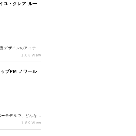
ォイユ・クレア ルー
限定デザインのアイテム
、精一杯の金額でお買
1.6K View
ランド品の売却は梅田
ップPM ノワール
ボーモデルで、どんなス
のため精一杯の金額を
1.8K View
に安定した相場を保っ
参道店」にご相談くだ