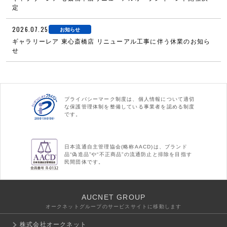
定
2026.07.25
お知らせ
ギャラリーレア 東心斎橋店 リニューアル工事に伴う休業のお知ら
せ
プライバシーマーク制度は、個人情報について適切
な保護管理体制を整備している事業者を認める制度
です。
日本流通自主管理協会(略称AACD)は、ブランド
品“偽造品”や“不正商品”の流通防止と排除を目指す
民間団体です。
AUCNET GROUP
オークネットグループのサービスサイトに移動します
株式会社オークネット