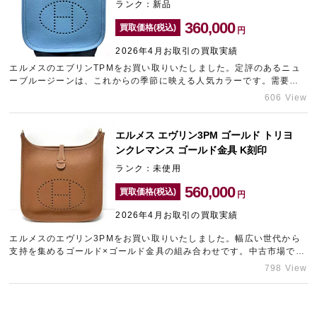
ランク：新品
360,000
買取価格(税込)
円
2026年4月お取引の買取実績
エルメスのエブリンTPMをお買い取りいたしました。定評のあるニュ
ーブルージーンは、これからの季節に映える人気カラーです。需要の
高いTPMサイズのエブリンでしたので、精一杯の金額をご提示させて
606 View
いただきました。ブランド買取のことなら銀座のギャラリーレア銀座
本店にご利用くださいませ。
エルメス エヴリン3PM ゴールド トリヨ
ンクレマンス ゴールド金具 K刻印
ランク：未使用
560,000
買取価格(税込)
円
2026年4月お取引の買取実績
エルメスのエヴリン3PMをお買い取りいたしました。幅広い世代から
支持を集めるゴールド×ゴールド金具の組み合わせです。中古市場でも
非常に在庫が少なく、お探しの方が大変多い希少なモデルでしたの
798 View
で、精一杯の金額をご提示させていただきました。お持ちのエルメス
の買取金額が気になる方は、東心斎橋のブランド買取店「ギャラリー
レア東心斎橋店」にお問い合わせください。