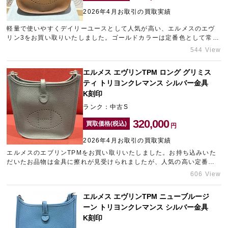
2026年4月お取引の買取実績
軽量で使いやすくデイリーユースとして人気が高い、エルメスのエヴ
宅配買取を申し込む
リン3をお買い取りいたしました。ゴールドカラーは定番色として常に
無料の宅配キットをお届けします
需要があり、お探しの方が多くいらっしゃいます。今回のお品物は新
544 View
品で状態が非常に良好であることに加え、最新のG刻印である点も高評
価に繋がりました。エヴリンは常に安定した需要があるため、相場以
エルメス エヴリンTPM ロング グリミス
上の査定額を提示させていただきました。お持ちのエルメスの査定額
ティ トリヨンクレマンス シルバー金具
が気になる方は、新宿東口エリアのブランド買取店「ギャラリーレア
新宿東口店」までご相談ください。
K刻印
ランク：中古S
320,000
買取価格(税込)
円
2026年4月お取引の買取実績
エルメスのエブリンTPMをお買い取りいたしました。お持ち込みいた
だいたお品物は金具に擦れが見受けられましたが、人気の高い定番バ
ッグでしたので、精一杯の金額をご提示させていただきました。ご不
606 View
要になられたエルメスのバッグがございましたら心斎橋のブランド買
取店「ギャラリーレア心斎橋本店」にご相談くださいませ。
エルメス エヴリンTPM ニューブルージ
ーン トリヨンクレマンス シルバー金具
K刻印