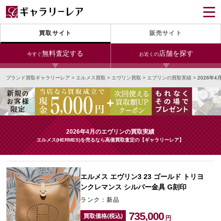
買取サイト
販売サイト
無料査定する
店舗を探す
今すぐ
お近くの
ブランド買取ギャラリーレア
>
エルメス買取
>
エヴリン買取
>
エブリンの買取実績
>
2026年
今すぐLINE査定
24時間受付（対応時間10:00～19:00）
銀座本店
青山表参道店
新宿東口店
宅配買取を申し込む
小田急新宿店
LAB東京
名古屋大須店
無料の宅配キットをお届けします
2026年4月のエヴリンの買取実績
心斎橋本店
東心斎橋店
梅田店
エルメス(HERMES)を売るなら高価買取査定の【ギャラリーレア】
今すぐ電話査定
受付時間 10:00～19:00
なんば店
神戸元町(三宮)店
LAB大阪
エルメス エヴリン3 23 ゴールド トリヨ
ンクレマンス シルバー金具 G刻印
ランク：新品
中野ブロードウェイ
735,000
買取価格(税込)
円