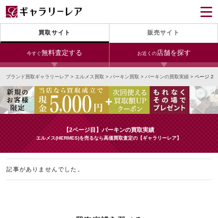
買取サイト
販売サイト
無料査定する
店舗を探す
今すぐ
お近くの
ブランド買取ギャラリーレア
>
エルメス買取
>
バーキン買取
>
バーキンの買取実績
>
ページ 2
今すぐLINE査定
24時間受付（対応時間10:00～19:00）
銀座本店
青山表参道店
新宿東口店
宅配買取を申し込む
小田急新宿店
LAB東京
名古屋大須店
無料の宅配キットをお届けします
【2ページ目】バーキンの買取実績
心斎橋本店
東心斎橋店
梅田店
エルメス(HERMES)を売るなら高価買取査定の【ギャラリーレア】
今すぐ電話査定
受付時間 10:00～19:00
なんば店
神戸元町(三宮)店
LAB大阪
記事がありませんでした。
中野ブロードウェイ