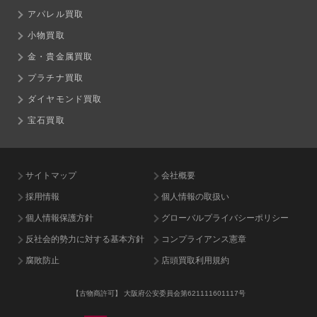
アパレル買取
小物買取
金・貴金属買取
プラチナ買取
ダイヤモンド買取
宝石買取
サイトマップ
会社概要
採用情報
個人情報の取扱い
個人情報保護方針
グローバルプライバシーポリシー
反社会的勢力に対する基本方針
コンプライアンス憲章
腐敗防止
店頭買取利用規約
【古物商許可】
大阪府公安委員会第621111601117号