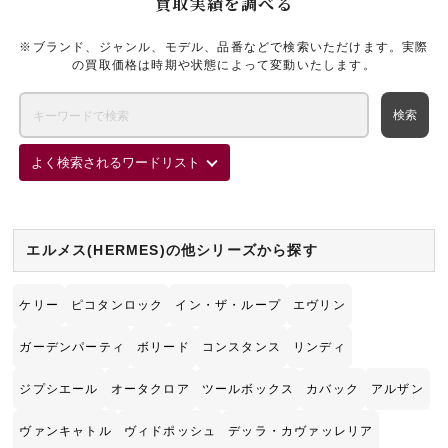
買取実績を調べる
※ブランド、ジャンル、モデル、品番などで検索いただけます。実際
宅配買取を申し込む
の買取価格は時期や状態によって変動いたします。
無料の宅配キットをお届けします
よく検索されるワードリスト
エルメス(HERMES)の他シリーズから探す
ケリー
ピコタンロック
イン・ザ・ループ
エヴリン
ガーデンパーティ
ボリード
コンスタンス
リンディ
ジプシエール
オータクロア
ツールボックス
カバック
アルザン
ヴァンキャトル
ヴィドポッシュ
デッラ・カヴァッレリア