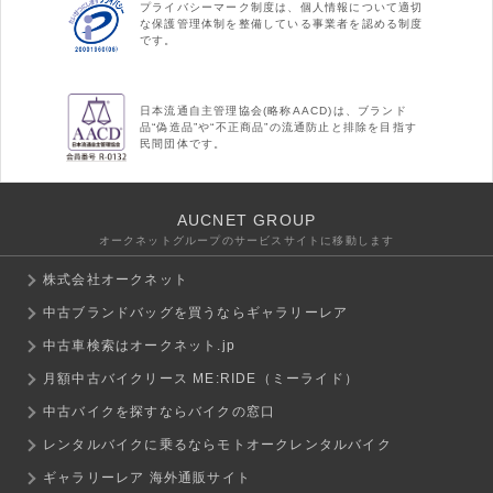
プライバシーマーク制度は、個人情報について適切
な保護管理体制を整備している事業者を認める制度
です。
日本流通自主管理協会(略称AACD)は、ブランド
品“偽造品”や“不正商品”の流通防止と排除を目指す
民間団体です。
AUCNET GROUP
オークネットグループのサービスサイトに移動します
株式会社オークネット
中古ブランドバッグを買うならギャラリーレア
中古車検索はオークネット.jp
月額中古バイクリース ME:RIDE（ミーライド）
中古バイクを探すならバイクの窓口
レンタルバイクに乗るならモトオークレンタルバイク
ギャラリーレア 海外通販サイト