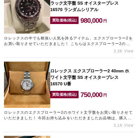
ラック文字盤 SS オイスターブレス
16570 ランダムシリアル
980,000
買取価格(税込)
円
ロレックスの中でも根強い人気を誇るアイテム、エクスプローラー2を
お買い取りさせていただきました！ こちらはエクスプローラー2のシ
リーズの中でも第3世代にあたるモデルです。 その中でも希少なラ
3.3K View
ン…
ロレックス エクスプローラー2 40mm ホ
ワイト文字盤 SS オイスターブレス
16570 U番
750,000
買取価格(税込)
円
ロレックスのエクスプローラー2のホワイト文字盤をお買い取りさせて
いただきました！ 今回お持ち込みをいただきましたお品物は、購入か
ら20年以上が経過しているものでしたが、ここ数カ月での相場上昇
3.1K View
と…