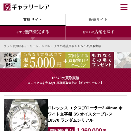
買取サイト
販売サイト
無料査定する
店舗を探す
今すぐ
お近くの
ブランド買取ギャラリーレア
>
ロレックスの時計買取
>
16570の買取実績
今すぐLINE査定
24時間受付（対応時間10:00～19:00）
銀座本店
青山表参道店
新宿東口店
宅配買取を申し込む
小田急新宿店
LAB東京
名古屋大須店
無料の宅配キットをお届けします
16570の買取実績
心斎橋本店
東心斎橋店
梅田店
ロレックスを売るなら高価買取査定の【ギャラリーレア】
今すぐ電話査定
受付時間 10:00～19:00
なんば店
神戸元町(三宮)店
LAB大阪
ロレックス エクスプローラー2 40mm ホ
ワイト文字盤 SS オイスターブレス
16570 ランダムシリアル
中野ブロードウェイ
1,260,000
買取価格(税込)
円