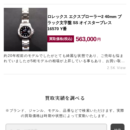
盤！…
ロレックス エクスプローラー2 40mm ブ
ラック文字盤 SS オイスターブレス
16570 Y番
563,000
買取価格(税込)
円
約20年程前のモデルでしたがとても綺麗な状態であり、ご売却も悩ま
れていましたが5桁モデルの相場が上昇している事もあり、お買い取り
が成立致しました。 ロレックスは売却される際も値段が残りやすく、
2.5K View
…
買取実績を調べる
※ブランド、ジャンル、モデル、品番などで検索いただけます。実際
の買取価格は時期や状態によって変動いたします。