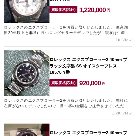
1,220,000
買取価格(税込)
円
ロレックスのエクスプローラー2をお買い取りいたしました。 生産期
間20年以上と非常に長いロングセラーモデルでしたが、現在は生産が
終了しているため、お探しの方が多くいらっしゃいます。 ロレッ…
1K View
ロレックス エクスプローラー2 40mm ブ
ラック文字盤 SS オイスターブレス
16570 Y番
920,000
買取価格(税込)
円
ロレックスのエクスプローラー2をお買い取りいたしました。 弊社に
在庫がないモデルでしたので、目一杯の金額をご提示させていただき
ました。 なんばにあるブランド買取店「ギャラリーレア なんば…
1.2K View
ロレックス エクスプローラー2 40mm ブ