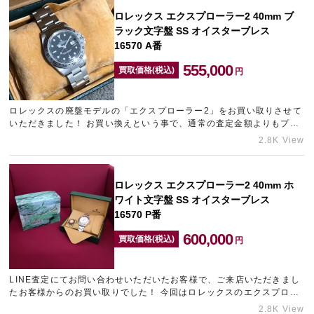
ロレックス エクスプローラー2 40mm ブ
ラック文字盤 SS オイスターブレス
16570 A番
555,000
買取価格(税込)
円
ロレックスの廃盤モデルの「エクスプローラー2」をお買い取りさせて
いただきました！ お買い換えという事で、通常の査定金額よりもプラ
スでの金額をご案内させていただきました。 また相場もお客様が16…
2.8K View
ロレックス エクスプローラー2 40mm ホ
ワイト文字盤 SS オイスターブレス
16570 P番
600,000
買取価格(税込)
円
LINE査定にてお問い合わせいただいたお客様で、ご来店いただきまし
たお客様からのお買い取りでした！ 今回はロレックスのエクスプロー
ラーⅡのサードモデルの中でも、希少性の高まってきている白文字
2.8K View