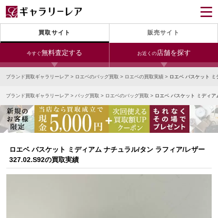
買取サイト
販売サイト
無料査定する
店舗を探す
今すぐ
お近くの
ブランド買取ギャラリーレア
>
ロエベのバッグ買取
>
ロエベの買取実績
>
ロエベ バスケット ミデ
今すぐLINE査定
24時間受付（対応時間10:00～19:00）
ブランド買取ギャラリーレア
>
バッグ買取
>
ロエベのバッグ買取
>
ロエベ バスケット ミディアム 
銀座本店
青山表参道店
新宿東口店
宅配買取を申し込む
小田急新宿店
LAB東京
名古屋大須店
無料の宅配キットをお届けします
心斎橋本店
東心斎橋店
梅田店
今すぐ電話査定
ロエベ バスケット ミディアム ナチュラル/タン ラフィア/レザー
受付時間 10:00～19:00
なんば店
神戸元町(三宮)店
LAB大阪
327.02.S92の買取実績
中野ブロードウェイ