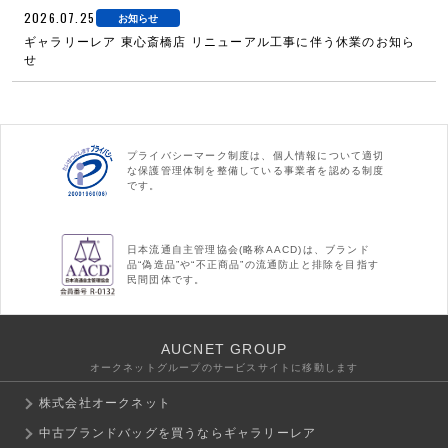
2026.07.25
お知らせ
ギャラリーレア 東心斎橋店 リニューアル工事に伴う休業のお知ら
せ
プライバシーマーク制度は、個人情報について適切
な保護管理体制を整備している事業者を認める制度
です。
日本流通自主管理協会(略称AACD)は、ブランド
品“偽造品”や“不正商品”の流通防止と排除を目指す
民間団体です。
AUCNET GROUP
オークネットグループのサービスサイトに移動します
株式会社オークネット
中古ブランドバッグを買うならギャラリーレア