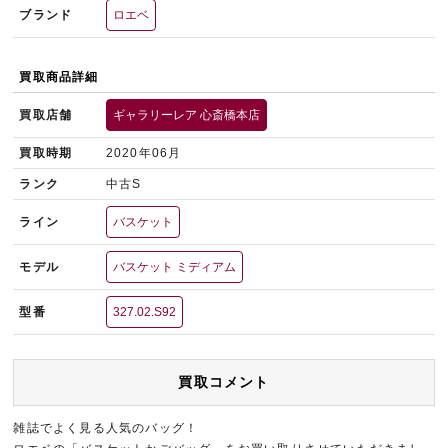
ブランド
ロエベ
買取商品詳細
買取店舗
ギャラリーレア 心斎橋本店
買取時期
2020年06月
ランク
中古S
ライン
バスケット
モデル
バスケット ミディアム
型番
327.02.S92
買取コメント
雑誌でよく見る人気のバッグ！