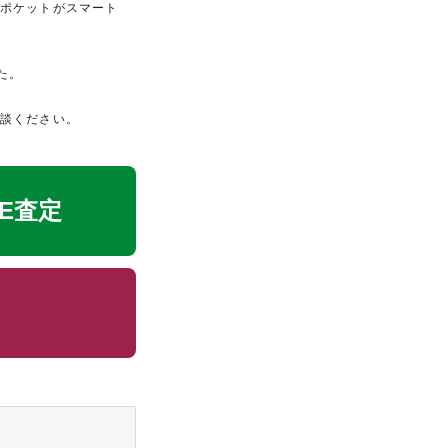
用ポケットがスマート
た。
相談ください。
NE査定