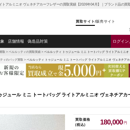
ライトアルミニオ ヴェネチアカーフレザーの買取実績【2026年04月】｜ブランド品の
買取サイト
/
販売サイト
対象
店舗情報
偽造品対策
ログイン
買取
>
ベルルッティの買取実績
>
ベルルッティ トゥジュール ミニ トートバッグ ライトアルミニ
ティのバッグ買取
>
ベルルッティ トゥジュール ミニ トートバッグ ライトアルミニオ ヴェネチア
ゥジュール ミニ トートバッグ ライトアルミニオ ヴェネチア
買取価格
180,000
円
(税込)