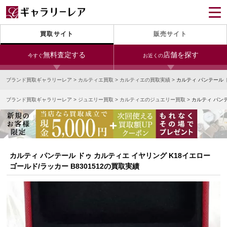
買取サイト
販売サイト
無料査定する
店舗を探す
今すぐ
お近くの
ブランド買取ギャラリーレア
>
カルティエ買取
>
カルティエの買取実績
>
カルティ パンテール 
今すぐLINE査定
24時間受付（対応時間10:00～19:00）
ブランド買取ギャラリーレア
>
ジュエリー買取
>
カルティエのジュエリー買取
>
カルティ パンテ
銀座本店
青山表参道店
新宿東口店
宅配買取を申し込む
小田急新宿店
LAB東京
名古屋大須店
無料の宅配キットをお届けします
心斎橋本店
東心斎橋店
梅田店
今すぐ電話査定
カルティ パンテール ドゥ カルティエ イヤリング K18イエロー
受付時間 10:00～19:00
なんば店
神戸元町(三宮)店
LAB大阪
ゴールド/ラッカー B8301512の買取実績
中野ブロードウェイ