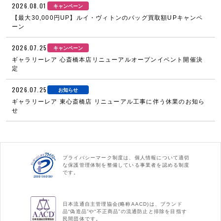
2026.08.01
キャンペーン
【最大30,000円UP】ルイ・ヴィトンのバッグ買取額UPキャンペ
ーン
2026.07.25
キャンペーン
ギャラリーレア 心斎橋本店リニューアルオープンイベント開催決
定
2026.07.25
お知らせ
ギャラリーレア 東心斎橋店 リニューアル工事に伴う休業のお知ら
せ
プライバシーマーク制度は、個人情報について適切
な保護管理体制を整備している事業者を認める制度
です。
日本流通自主管理協会(略称AACD)は、ブランド
品“偽造品”や“不正商品”の流通防止と排除を目指す
民間団体です。