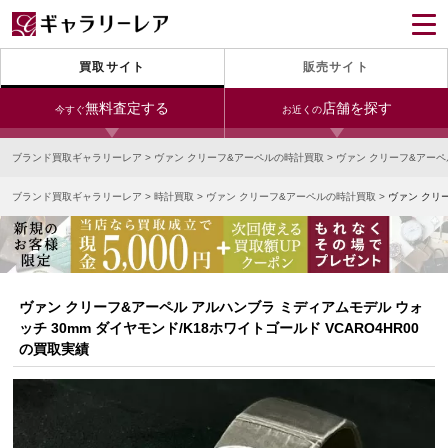
買取サイト
販売サイト
無料査定する
店舗を探す
今すぐ
お近くの
ブランド買取ギャラリーレア
>
ヴァン クリーフ&アーペルの時計買取
>
ヴァン クリーフ&アー
今すぐLINE査定
24時間受付（対応時間10:00～19:00）
ブランド買取ギャラリーレア
>
時計買取
>
ヴァン クリーフ&アーペルの時計買取
>
ヴァン クリー
銀座本店
青山表参道店
新宿東口店
宅配買取を申し込む
小田急新宿店
LAB東京
名古屋大須店
無料の宅配キットをお届けします
心斎橋本店
東心斎橋店
梅田店
今すぐ電話査定
ヴァン クリーフ&アーペル アルハンブラ ミディアムモデル ウォ
受付時間 10:00～19:00
なんば店
神戸元町(三宮)店
LAB大阪
ッチ 30mm ダイヤモンド/K18ホワイトゴールド VCARO4HR00
の買取実績
中野ブロードウェイ