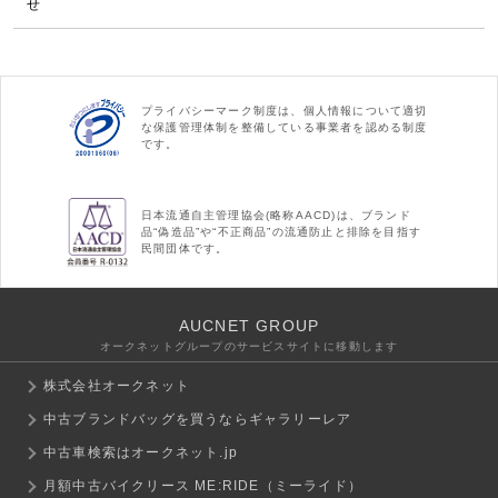
せ
プライバシーマーク制度は、個人情報について適切
な保護管理体制を整備している事業者を認める制度
です。
日本流通自主管理協会(略称AACD)は、ブランド
品“偽造品”や“不正商品”の流通防止と排除を目指す
民間団体です。
AUCNET GROUP
オークネットグループのサービスサイトに移動します
株式会社オークネット
中古ブランドバッグを買うならギャラリーレア
中古車検索はオークネット.jp
月額中古バイクリース ME:RIDE（ミーライド）