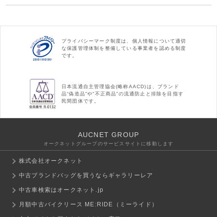
プライバシーマーク制度は、個人情報について適切
な保護管理体制を整備している事業者を認める制度
です。
日本流通自主管理協会(略称AACD)は、ブランド
品“偽造品”や“不正商品”の流通防止と排除を目指す
民間団体です。
AUCNET GROUP
オークネットグループのサービスサイトに移動します
株式会社オークネット
中古ブランドバッグを買うならギャラリーレア
中古車検索はオークネット.jp
月額中古バイクリース ME:RIDE（ミーライド）