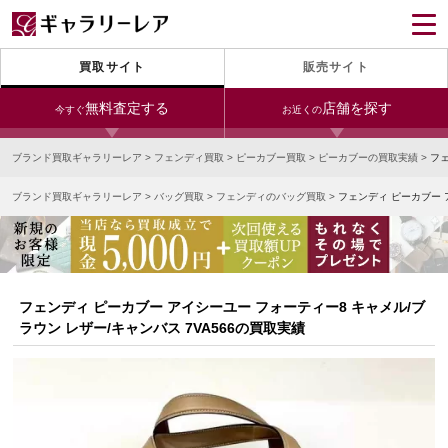
買取サイト
販売サイト
無料査定する
店舗を探す
今すぐ
お近くの
ブランド買取ギャラリーレア
>
フェンディ買取
>
ピーカブー買取
>
ピーカブーの買取実績
>
フェ
今すぐLINE査定
24時間受付（対応時間10:00～19:00）
ブランド買取ギャラリーレア
>
バッグ買取
>
フェンディのバッグ買取
>
フェンディ ピーカブー 
銀座本店
青山表参道店
新宿東口店
宅配買取を申し込む
小田急新宿店
LAB東京
名古屋大須店
無料の宅配キットをお届けします
心斎橋本店
東心斎橋店
梅田店
今すぐ電話査定
フェンディ ピーカブー アイシーユー フォーティー8 キャメル/ブ
受付時間 10:00～19:00
なんば店
神戸元町(三宮)店
LAB大阪
ラウン レザー/キャンバス 7VA566の買取実績
中野ブロードウェイ