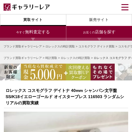
買取サイト
販売サイト
無料査定する
店舗を探す
今すぐ
お近くの
ブランド買取ギャラリーレア
>
ロレックスの時計買取
>
コスモグラフ デイトナ買取
>
コスモグ
今すぐLINE査定
24時間受付（対応時間10:00～19:00）
ブランド買取ギャラリーレア
>
時計買取
>
ロレックスの時計買取
>
ロレックス コスモグラフ デイ
銀座本店
青山表参道店
新宿東口店
宅配買取を申し込む
小田急新宿店
LAB東京
名古屋大須店
無料の宅配キットをお届けします
心斎橋本店
東心斎橋店
梅田店
今すぐ電話査定
ロレックス コスモグラフ デイトナ 40mm シャンパン文字盤
受付時間 10:00～19:00
なんば店
神戸元町(三宮)店
LAB大阪
SS/K18イエローゴールド オイスターブレス 116503 ランダムシ
リアルの買取実績
中野ブロードウェイ