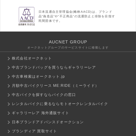
日本流通自主管理協会(略称AACD)は、ブランド
品“偽造品”や“不正商品”の流通防止と排除を目指す
民間団体です。
AUCNET GROUP
オークネットグループのサービスサイトに移動します
株式会社オークネット
中古ブランドバッグを買うならギャラリーレア
中古車検索はオークネット.jp
月額中古バイクリース ME:RIDE（ミーライド）
中古バイクを探すならバイクの窓口
レンタルバイクに乗るならモトオークレンタルバイク
ギャラリーレア 海外通販サイト
日本ブランドアドバンスドオークション
ブランディア 買取サイト