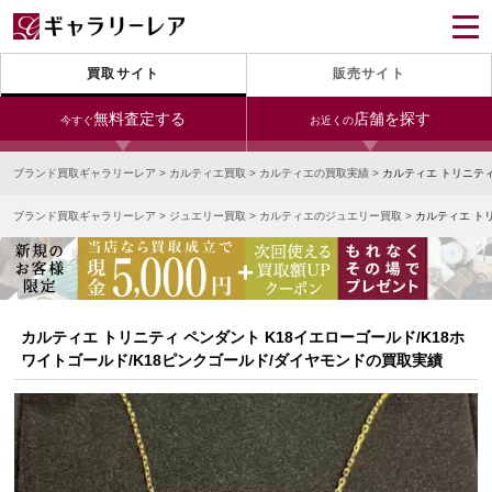
買取サイト
販売サイト
無料査定する
店舗を探す
今すぐ
お近くの
ブランド買取ギャラリーレア
>
カルティエ買取
>
カルティエの買取実績
>
カルティエ トリニティ
今すぐLINE査定
24時間受付（対応時間10:00～19:00）
ブランド買取ギャラリーレア
>
ジュエリー買取
>
カルティエのジュエリー買取
>
カルティエ ト
銀座本店
青山表参道店
新宿東口店
宅配買取を申し込む
小田急新宿店
LAB東京
名古屋大須店
無料の宅配キットをお届けします
心斎橋本店
東心斎橋店
梅田店
今すぐ電話査定
カルティエ トリニティ ペンダント K18イエローゴールド/K18ホ
受付時間 10:00～19:00
なんば店
神戸元町(三宮)店
LAB大阪
ワイトゴールド/K18ピンクゴールド/ダイヤモンドの買取実績
中野ブロードウェイ