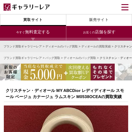
買取サイト
販売サイト
無料査定する
店舗を探す
今すぐ
お近くの
ブランド買取ギャラリーレア
>
ディオールのバッグ買取
>
ディオールの買取実績
>
クリスチャン・
今すぐLINE査定
24時間受付（対応時間10:00～19:00）
ブランド買取ギャラリーレア
>
バッグ買取
>
ディオールのバッグ買取
>
クリスチャン・ディオール 
銀座本店
青山表参道店
新宿東口店
宅配買取を申し込む
小田急新宿店
LAB東京
名古屋大須店
無料の宅配キットをお届けします
心斎橋本店
東心斎橋店
梅田店
今すぐ電話査定
クリスチャン・ディオール MY ABCDior レディディオール スモ
受付時間 10:00～19:00
なんば店
神戸元町(三宮)店
LAB大阪
ール ベージュ カナージュ ラムスキン M0538OCEAの買取実績
中野ブロードウェイ