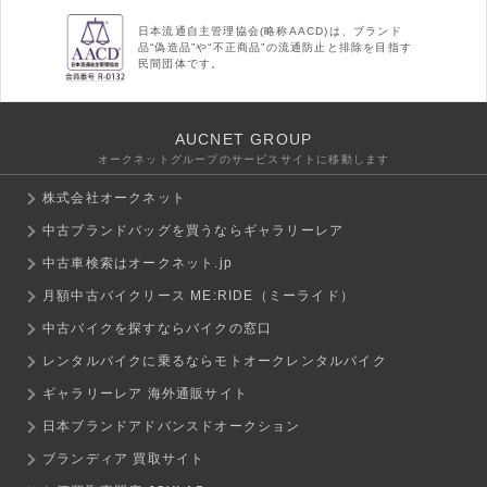
日本流通自主管理協会(略称AACD)は、ブランド
品“偽造品”や“不正商品”の流通防止と排除を目指す
民間団体です。
AUCNET GROUP
オークネットグループのサービスサイトに移動します
株式会社オークネット
中古ブランドバッグを買うならギャラリーレア
中古車検索はオークネット.jp
月額中古バイクリース ME:RIDE（ミーライド）
中古バイクを探すならバイクの窓口
レンタルバイクに乗るならモトオークレンタルバイク
ギャラリーレア 海外通販サイト
日本ブランドアドバンスドオークション
ブランディア 買取サイト