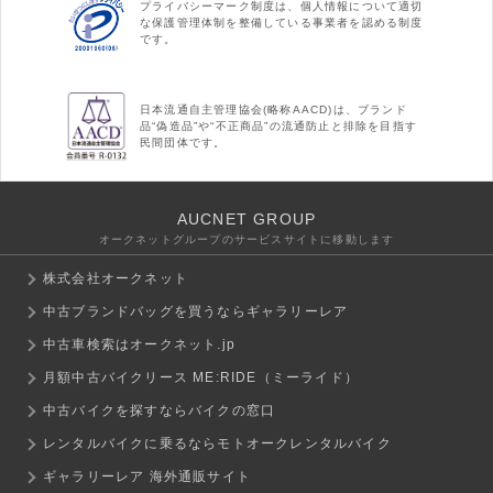
プライバシーマーク制度は、個人情報について適切
な保護管理体制を整備している事業者を認める制度
です。
日本流通自主管理協会(略称AACD)は、ブランド
品“偽造品”や“不正商品”の流通防止と排除を目指す
民間団体です。
AUCNET GROUP
オークネットグループのサービスサイトに移動します
株式会社オークネット
中古ブランドバッグを買うならギャラリーレア
中古車検索はオークネット.jp
月額中古バイクリース ME:RIDE（ミーライド）
中古バイクを探すならバイクの窓口
レンタルバイクに乗るならモトオークレンタルバイク
ギャラリーレア 海外通販サイト