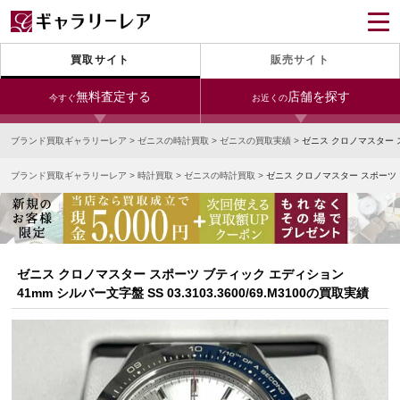
買取サイト
販売サイト
無料査定する
店舗を探す
今すぐ
お近くの
ブランド買取ギャラリーレア
>
ゼニスの時計買取
>
ゼニスの買取実績
>
ゼニス クロノマスター スポ
今すぐLINE査定
24時間受付（対応時間10:00～19:00）
ブランド買取ギャラリーレア
>
時計買取
>
ゼニスの時計買取
>
ゼニス クロノマスター スポーツ ブテ
銀座本店
青山表参道店
新宿東口店
宅配買取を申し込む
小田急新宿店
LAB東京
名古屋大須店
無料の宅配キットをお届けします
心斎橋本店
東心斎橋店
梅田店
今すぐ電話査定
ゼニス クロノマスター スポーツ ブティック エディション
受付時間 10:00～19:00
なんば店
神戸元町(三宮)店
LAB大阪
41mm シルバー文字盤 SS 03.3103.3600/69.M3100の買取実績
中野ブロードウェイ