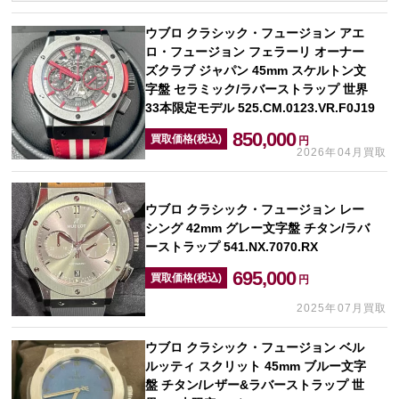
ウブロ クラシック・フュージョン アエ
ロ・フュージョン フェラーリ オーナー
ズクラブ ジャパン 45mm スケルトン文
字盤 セラミック/ラバーストラップ 世界
33本限定モデル 525.CM.0123.VR.F0J19
850,000
買取価格(税込)
円
2026年04月買取
ウブロ クラシック・フュージョン レー
シング 42mm グレー文字盤 チタン/ラバ
ーストラップ 541.NX.7070.RX
695,000
買取価格(税込)
円
2025年07月買取
ウブロ クラシック・フュージョン ベル
ルッティ スクリット 45mm ブルー文字
盤 チタン/レザー&ラバーストラップ 世