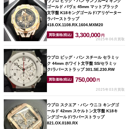
ウブロ ビッグ・バン サンブルー2 キング
ゴールド パヴェ 45mm マットブラック
文字盤 K18キングゴールド/アリゲーター
ラバーストラップ
418.OX.1108.RX.1604.MXM20
3,300,000
買取価格(税込)
円
2025年06月買取
ウブロ ビッグ・バン スチール セラミッ
ク 44mm ホワイト文字盤 SS/セラミッ
ク/ラバーストラップ 301.SE.230.RW
750,000
買取価格(税込)
円
2025年03月買取
ウブロ スクエア・バン ウニコ キングゴ
ールド 42mm スケルトン文字盤 K18キ
ングゴールド/ラバーストラップ
821.OX.0180.RX