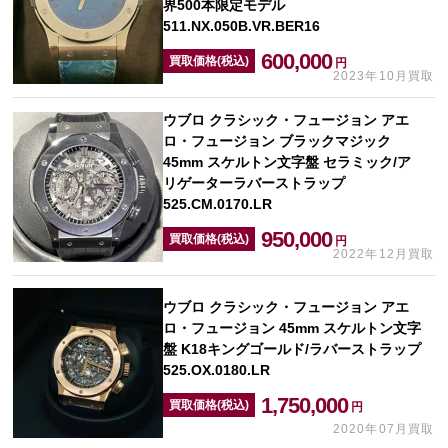
界500本限定モデル
511.NX.050B.VR.BER16
600,000
買取価格(税込)
円
2023年10月買取
ウブロ クラシック・フュージョン アエ
ロ・フュージョン ブラックマジック
45mm スケルトン文字盤 セラミック/ア
リゲーターラバーストラップ
525.CM.0170.LR
950,000
買取価格(税込)
円
2022年12月買取
ウブロ クラシック・フュージョン アエ
ロ・フュージョン 45mm スケルトン文字
盤 K18キングゴールド/ラバーストラップ
525.OX.0180.LR
1,750,000
買取価格(税込)
円
2020年07月買取