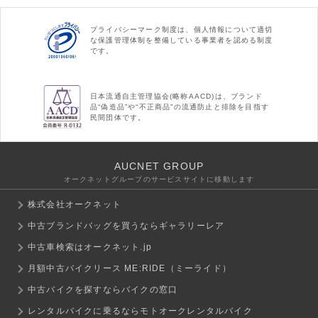
プライバシーマーク制度は、個人情報について適切
な保護管理体制を整備している事業者を認める制度
です。
日本流通自主管理協会(略称AACD)は、ブランド
品“偽造品”や“不正商品”の流通防止と排除を目指す
民間団体です。
AUCNET GROUP
オークネットグループのサービスサイトに移動します
株式会社オークネット
中古ブランドバッグを買うならギャラリーレア
中古車検索はオークネット.jp
月額中古バイクリース ME:RIDE（ミーライド）
中古バイクを探すならバイクの窓口
レンタルバイクに乗るならモトオークレンタルバイク