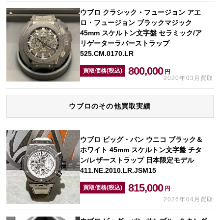
ウブロ クラシック・フュージョン アエ
ロ・フュージョン ブラックマジック
45mm スケルトン文字盤 セラミック/ア
リゲーターラバーストラップ
525.CM.0170.LR
800,000
買取価格(税込)
円
2020年03月買取
ウブロのその他買取実績
ウブロ ビッグ・バン ウニコ ブラック＆
ホワイト 45mm スケルトン文字盤 チタ
ン/レザーストラップ 日本限定モデル
411.NE.2010.LR.JSM15
815,000
買取価格(税込)
円
2026年04月買取