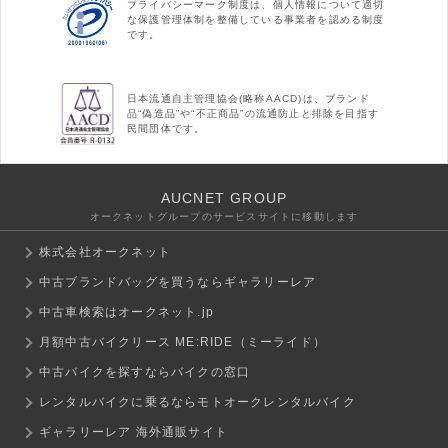
プライバシーマーク制度は、個人情報について適切
な保護管理体制を整備している事業者を認める制度
です。
日本流通自主管理協会(略称AACD)は、ブランド
品“偽造品”や“不正商品”の流通防止と排除を目指す
民間団体です。
AUCNET GROUP
オークネットグループのサービスサイトに移動します
株式会社オークネット
中古ブランドバッグを買うならギャラリーレア
中古車検索はオークネット.jp
月額中古バイクリース ME:RIDE（ミーライド）
中古バイクを探すならバイクの窓口
レンタルバイクに乗るならモトオークレンタルバイク
ギャラリーレア 海外通販サイト