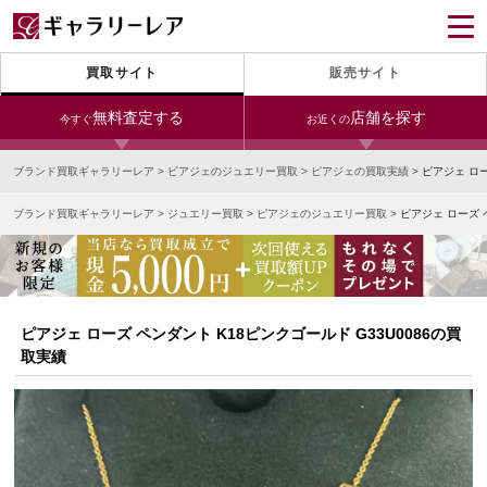
買取サイト
販売サイト
無料査定する
店舗を探す
今すぐ
お近くの
ブランド買取ギャラリーレア
>
ピアジェのジュエリー買取
>
ピアジェの買取実績
>
ピアジェ ロー
今すぐLINE査定
24時間受付（対応時間10:00～19:00）
ブランド買取ギャラリーレア
>
ジュエリー買取
>
ピアジェのジュエリー買取
>
ピアジェ ローズ 
銀座本店
青山表参道店
新宿東口店
宅配買取を申し込む
小田急新宿店
LAB東京
名古屋大須店
無料の宅配キットをお届けします
心斎橋本店
東心斎橋店
梅田店
今すぐ電話査定
ピアジェ ローズ ペンダント K18ピンクゴールド G33U0086の買
受付時間 10:00～19:00
なんば店
神戸元町(三宮)店
LAB大阪
取実績
中野ブロードウェイ