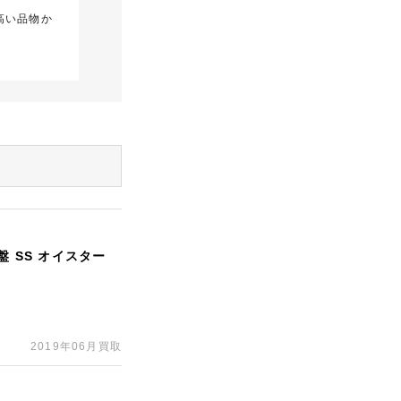
高い品物か
盤 SS オイスター
2019年06月買取