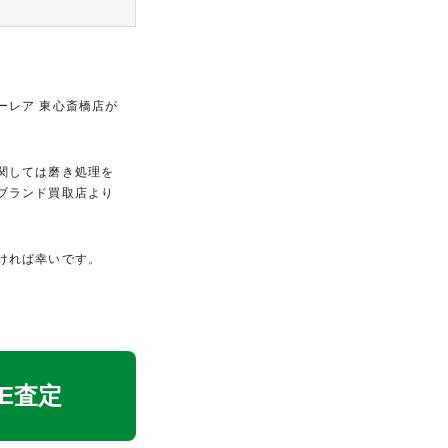
ーレア 東心斎橋店が
関しては磨き処理を
ブランド買取店より
ければ幸いです。
NE査定