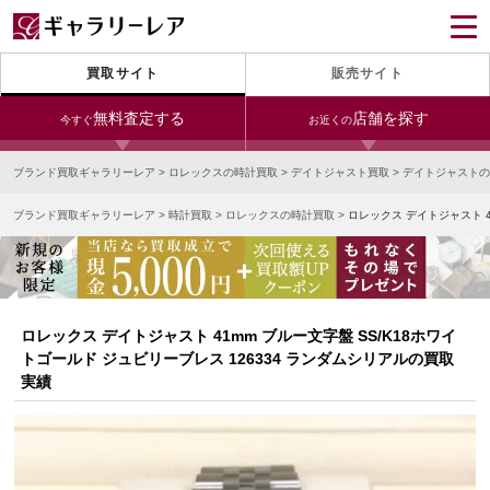
買取サイト
販売サイト
無料査定する
店舗を探す
今すぐ
お近くの
ブランド買取ギャラリーレア
>
ロレックスの時計買取
>
デイトジャスト買取
>
デイトジャストの
今すぐLINE査定
24時間受付（対応時間10:00～19:00）
ブランド買取ギャラリーレア
>
時計買取
>
ロレックスの時計買取
>
ロレックス デイトジャスト 4
銀座本店
青山表参道店
新宿東口店
宅配買取を申し込む
小田急新宿店
LAB東京
名古屋大須店
無料の宅配キットをお届けします
心斎橋本店
東心斎橋店
梅田店
今すぐ電話査定
ロレックス デイトジャスト 41mm ブルー文字盤 SS/K18ホワイ
受付時間 10:00～19:00
なんば店
神戸元町(三宮)店
LAB大阪
トゴールド ジュビリーブレス 126334 ランダムシリアルの買取
実績
中野ブロードウェイ