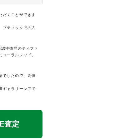
ただくことができま
、ブティックでの入
視認性抜群のティファ
にコーラルレッド、
物でしたので、高値
度ギャラリーレアで
NE査定