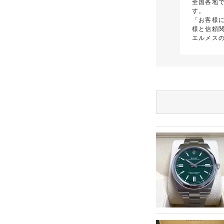
全国各地
す。
「お客様
様と信頼
エルメス