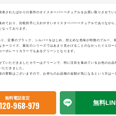
発表されたばかりの新作のオイスターパーペチュアルをお買い取りさせてい
集めており、比較的手に入れやすいオイスターパーペチュアルでありながら
となっております。
あり、定番のブラック、シルバーをはじめ、控えめな色味が特徴のブルー、
なターコイズ、最近のシリーズではあまり見かけることのなかったイエロー
コーポレートカラーでもあるグリーンとなります。
せていただきましたカラーはグリーンで、特に注目を集めているお色のお品
いただきました。
段の変動はございますので、お持ちのお品物の金額が気になるという方は一
。
無料電話査定
無料LI
120-968-979