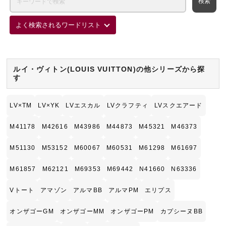
よく検索されるワードリスト
ルイ・ヴィトン(LOUIS VUITTON)の他シリーズから探
す
LV×TM
LV×YK
LVエスカル
LVクラフティ
LVスクエアード
M41178
M42616
M43986
M44873
M45321
M46373
M51130
M53152
M60067
M60531
M61298
M61697
M61857
M62121
M69353
M69442
N41660
N63336
Vトート
アマゾン
アルマBB
アルマPM
エリプス
オンザゴーGM
オンザゴーMM
オンザゴーPM
カプシーヌBB