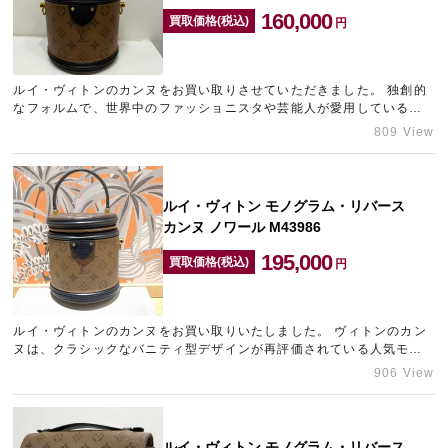
160,000
買取価格(税込)
円
ルイ・ヴィトンのカンヌをお買い取りさせていただきました。 独創的
なフォルムで、世界中のファッショニスタや芸能人が愛用していると
いうこともあり、お探しの方が非常に多くいらっしゃいるバッグで…
809 View
ルイ・ヴィトン モノグラム・リバース
カンヌ ノワール M43986
195,000
買取価格(税込)
円
ルイ・ヴィトンのカンヌをお買い取りいたしました。 ヴィトンのカン
ヌは、クラシックなバニティ型デザインが再評価されている人気モデ
ルで、特にノワール×ゴールド金具は流行に左右されにくい定番配色…
906 View
ルイ・ヴィトン モノグラム・リバース