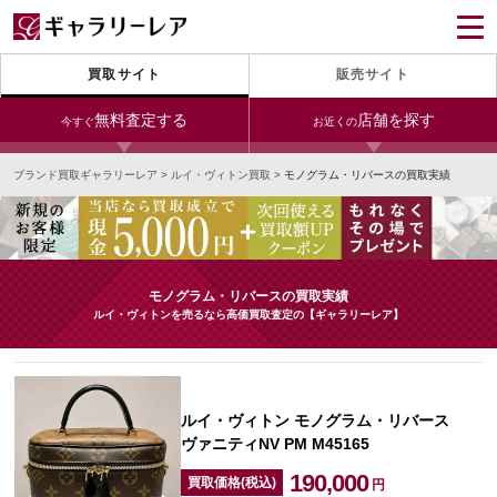
買取サイト
販売サイト
無料査定する
店舗を探す
今すぐ
お近くの
ブランド買取ギャラリーレア
>
ルイ・ヴィトン買取
>
モノグラム・リバースの買取実績
今すぐLINE査定
24時間受付（対応時間10:00～19:00）
銀座本店
青山表参道店
新宿東口店
宅配買取を申し込む
小田急新宿店
LAB東京
名古屋大須店
無料の宅配キットをお届けします
モノグラム・リバースの買取実績
心斎橋本店
東心斎橋店
梅田店
ルイ・ヴィトンを売るなら高価買取査定の【ギャラリーレア】
今すぐ電話査定
受付時間 10:00～19:00
なんば店
神戸元町(三宮)店
LAB大阪
ルイ・ヴィトン モノグラム・リバース
ヴァニティNV PM M45165
中野ブロードウェイ
190,000
買取価格(税込)
円