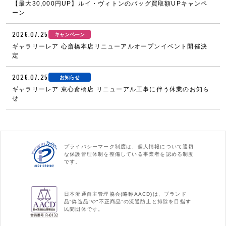
【最大30,000円UP】ルイ・ヴィトンのバッグ買取額UPキャンペ
ーン
2026.07.25
キャンペーン
ギャラリーレア 心斎橋本店リニューアルオープンイベント開催決
定
2026.07.25
お知らせ
ギャラリーレア 東心斎橋店 リニューアル工事に伴う休業のお知ら
せ
プライバシーマーク制度は、個人情報について適切
な保護管理体制を整備している事業者を認める制度
です。
日本流通自主管理協会(略称AACD)は、ブランド
品“偽造品”や“不正商品”の流通防止と排除を目指す
民間団体です。