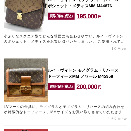
ポシェット・メティスMM M44876
195,000
買取価格(税込)
円
小ぶりなスクエア型でどんな場面にも合わせやすい、ルイ・ヴィトン
のポシェット・メティスをお買い取りいたしました。 ご愛用されてい
たとのことで傷が見受けられましたが、全体的に良好な状態でした…
1K View
ルイ・ヴィトン モノグラム・リバース
ドーフィーヌMM ノワール M45958
200,000
買取価格(税込)
円
LVマークの金具に、モノグラムとモノグラム・リバースの組み合わせ
が特徴的なドーフィーヌ。MMサイズをお買い取りさせていただきまし
た。 レトロな雰囲気が人気のバッグです。 ご不要になられたヴ…
1.5K View