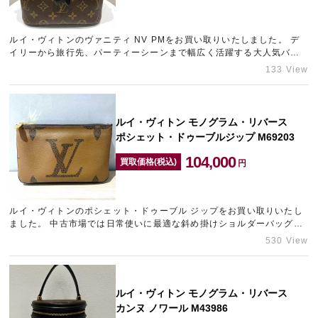
ルイ・ヴィトンのヴァニティ NV PMをお買い取りいたしました。 デ
宅配買取を申し込む
イリーから旅行先、パーティーシーンまで幅広く活躍する大人気バッ
無料の宅配キットをお届けします
グです。 使用感もなく大変綺麗なコンディションであったため、…
133 View
ルイ・ヴィトン モノグラム・リバース
ポシェット・ドゥーブルジップ M69203
104,000
買取価格(税込)
円
ルイ・ヴィトンのポシェット・ドゥーブル ジップをお買い取りいたし
ました。 中古市場では日常使いに最適な斜め掛けショルダーバッグの
需要が高まっているため、目一杯の金額をご案内させていただきま…
530 View
ルイ・ヴィトン モノグラム・リバース
カンヌ ノワール M43986