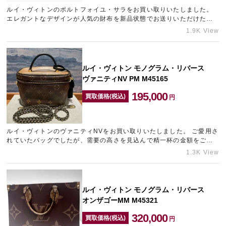
ルイ・ヴィトンのポルトフォイユ・サラをお買い取りいたしました。
エレガントなデザインが人気の財布を新品状態でお送りいただけたた
め、目一杯の金額をご提示させていただきました。 お近くにブ…
1.9K View
ルイ・ヴィトン モノグラム・リバース
ヴァニティNV PM M45165
195,000
買取価格(税込)
円
ルイ・ヴィトンのヴァニティNVをお買い取りいたしました。 ご愛用さ
れていたバッグでしたが、需要の高さを見込んで精一杯の金額をご提
示させていただきました。 お持ちのエルメスのバッグの相場が…
1.3K View
ルイ・ヴィトン モノグラム・リバース
オンザゴーMM M45321
320,000
買取価格(税込)
円