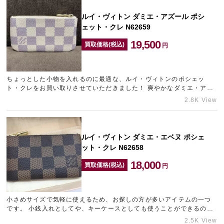
ルイ・ヴィトン ダミエ・アズール ポシ
ェット・クレ N62659
19,500
買取価格(税込)
円
ちょっとした小物を入れるのに最適な、ルイ・ヴィトンのポシェッ
ト・クレをお買い取りさせていただきました！ 爽やかなダミエ・アズ
ールのキャンバスが、周りの人と差をつけること間違いなしの人気ア
2.8K View
イ…
ルイ・ヴィトン ダミエ・エベヌ ポシェ
ット・クレ N62658
18,000
買取価格(税込)
円
小さめサイズで気軽に使えるため、お探しの方が多いアイテムの一つ
です。 小銭入れとしてや、キーケースとしても使うことができるので
小さいバッグとの相性が良いアイテムですよね★ 長財布を持ってい
2.5K View