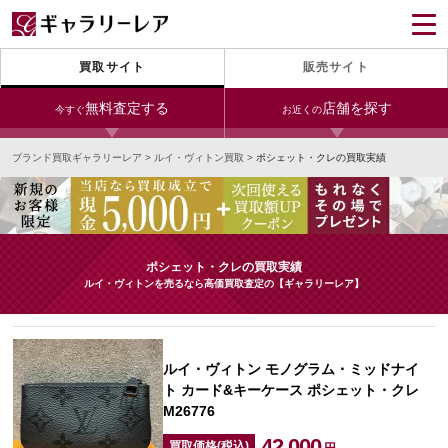
買取サイト
販売サイト
無料査定する
店舗を探す
今すぐ
お近くの
ブランド買取ギャラリーレア
>
ルイ・ヴィトン買取
>
ポシェット・クレの買取実績
今すぐLINE査定
24時間受付（対応時間10:00～19:00）
銀座本店
青山表参道店
新宿東口店
宅配買取を申し込む
小田急新宿店
LAB東京
名古屋大須店
無料の宅配キットをお届けします
ポシェット・クレの買取実績
心斎橋本店
東心斎橋店
梅田店
ルイ・ヴィトンを売るなら高価買取査定の【ギャラリーレア】
今すぐ電話査定
受付時間 10:00～19:00
なんば店
神戸元町(三宮)店
LAB大阪
ルイ・ヴィトン モノグラム・ミッドナイ
ト カード&キーケース ポシェット・クレ
M26776
中野ブロードウェイ
42,000
買取価格(税込)
円