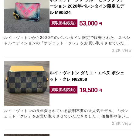
ーション 2020年バレンタイン限定モデ
ル M90524
53,000
買取価格(税込)
円
ルイ・ヴィトンから2020年のバレンタイン限定で販売された、スペシ
ャルエディションの「ポシェット・クレ」をお買い取りさせていただ
きました★ メタリックなピンクからブルーに移り変わるグラデーショ
3.2K View
ン…
ルイ・ヴィトン ダミエ・エベヌ ポシェ
ット・クレ N62658
19,500
買取価格(税込)
円
ルイ・ヴィトンの長年愛されている説明不要の大人気モデル、「ポシ
ェット・クレ」をお買い取りさせていただきました！ 価格帯や使い勝
手の良さが幅広い年代に支持されており、さらに今回お持ちいただ
2.8K View
き…