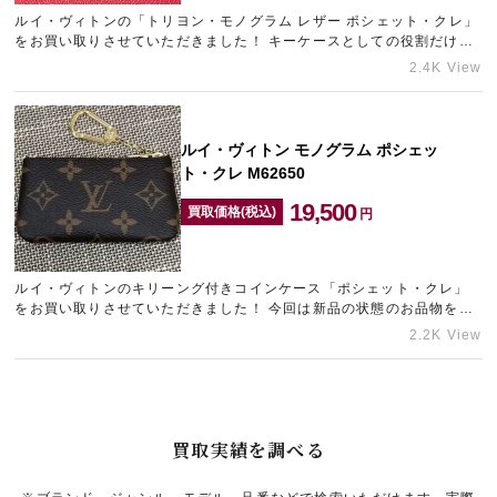
ルイ・ヴィトンの「トリヨン・モノグラム レザー ポシェット・クレ」
をお買い取りさせていただきました！ キーケースとしての役割だけで
なく、コインやカードなども収納することが可能で、コンパクトな…
2.4K View
ルイ・ヴィトン モノグラム ポシェッ
ト・クレ M62650
19,500
買取価格(税込)
円
ルイ・ヴィトンのキリーング付きコインケース「ポシェット・クレ」
をお買い取りさせていただきました！ 今回は新品の状態のお品物をお
持ち込みいただけましたので定価税抜掛け率88.6%と高掛け率のお値
2.2K View
段…
買取実績を調べる