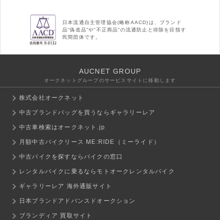
日本流通自主管理協会(略称AACD)は、ブランド
品“偽造品”や“不正商品”の流通防止と排除を目指す
民間団体です。
AUCNET GROUP
オークネットグループのサービスサイトに移動します
株式会社オークネット
中古ブランドバッグを買うならギャラリーレア
中古車検索はオークネット.jp
月額中古バイクリース ME:RIDE（ミーライド）
中古バイクを探すならバイクの窓口
レンタルバイクに乗るならモトオークレンタルバイク
ギャラリーレア 海外通販サイト
日本ブランドアドバンスドオークション
ブランディア 買取サイト