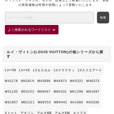
※ブランド、ジャンル、モデル、品番などで検索いただけます。実際
の買取価格は時期や状態によって変動いたします。
よく検索されるワードリスト
ルイ・ヴィトン(LOUIS VUITTON)の他シリーズから探
す
LV×TM
LV×YK
LVエスカル
LVクラフティ
LVスクエアード
M41178
M42616
M43986
M44873
M45321
M46373
M51130
M53152
M60067
M60531
M61298
M61697
M61857
M62121
M69353
M69442
N41660
N63336
Vトート
アマゾン
アルマBB
アルマPM
エリプス