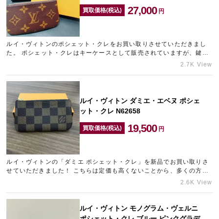
27,000
買取価格(税込)
円
ルイ・ヴィトンのポシェット・クレをお買い取りさせていただきまし
た。 ポシェット・クレはキーケースとして販売されていますが、鍵だ
けでなくコインやカードなど身の回りの細々としたものをひとつに…
2.7K View
ルイ・ヴィトン ダミエ・エベヌ ポシェ
ット・クレ N62658
19,500
買取価格(税込)
円
ルイ・ヴィトンの「ダミエ ポシェット・クレ」を新品でお買い取りさ
せていただきました！ こちらは定価も高くないことから、多くの方か
らご愛用されているルイ・ヴィトン屈指の優れものです。 ダミエの…
2.6K View
ルイ・ヴィトン モノグラム・ヴェルニ
ポシェット・クレ ブルー ピンクグラデ