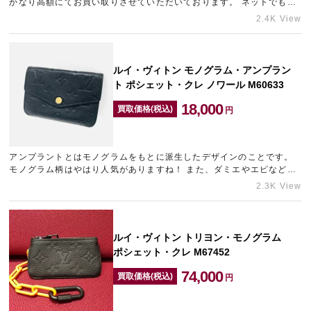
かなり高額にてお買い取りさせていただいております。 ネットでも店
頭でも人気ですので、是非お買い取りさせていただきたいお品物の
2.4K View
た…
ルイ・ヴィトン モノグラム・アンプラン
ト ポシェット・クレ ノワール M60633
18,000
買取価格(税込)
円
アンプラントとはモノグラムをもとに派生したデザインのことです。
モノグラム柄はやはり人気がありますね！ また、ダミエやエピなどの
モデルも非常に人気は高いです♪ 今回のようなブラックなどモノト…
2.3K View
ルイ・ヴィトン トリヨン・モノグラム
ポシェット・クレ M67452
74,000
買取価格(税込)
円