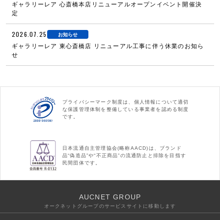
ギャラリーレア 心斎橋本店リニューアルオープンイベント開催決
定
2026.07.25
お知らせ
ギャラリーレア 東心斎橋店 リニューアル工事に伴う休業のお知ら
せ
プライバシーマーク制度は、個人情報について適切
な保護管理体制を整備している事業者を認める制度
です。
日本流通自主管理協会(略称AACD)は、ブランド
品“偽造品”や“不正商品”の流通防止と排除を目指す
民間団体です。
AUCNET GROUP
オークネットグループのサービスサイトに移動します