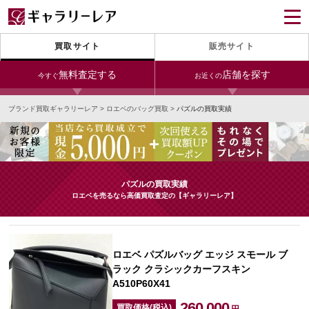
買取サイト
販売サイト
無料査定する
店舗を探す
今すぐ
お近くの
ブランド買取ギャラリーレア
>
ロエベのバッグ買取
>
パズルの買取実績
今すぐLINE査定
24時間受付（対応時間10:00～19:00）
銀座本店
青山表参道店
新宿東口店
宅配買取を申し込む
小田急新宿店
LAB東京
名古屋大須店
無料の宅配キットをお届けします
パズルの買取実績
心斎橋本店
東心斎橋店
梅田店
ロエベを売るなら高価買取査定の【ギャラリーレア】
今すぐ電話査定
受付時間 10:00～19:00
なんば店
神戸元町(三宮)店
LAB大阪
ロエベ パズルバッグ エッジ スモール ブ
ラック クラシックカーフスキン
A510P60X41
中野ブロードウェイ
260,000
買取価格(税込)
円