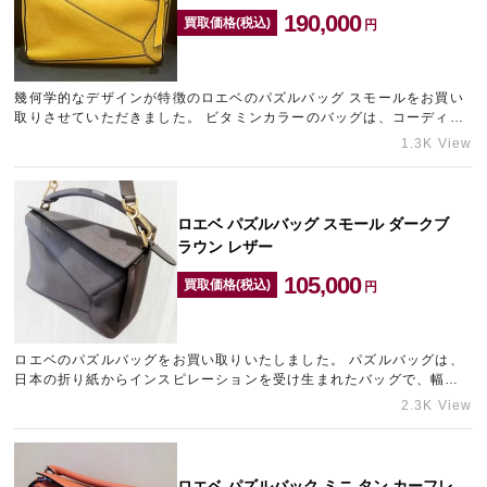
190,000
買取価格(税込)
円
幾何学的なデザインが特徴のロエベのパズルバッグ スモールをお買い
取りさせていただきました。 ビタミンカラーのバッグは、コーディネ
ートのアクセントになるため、大変人気があります。 ほぼ未使…
1.3K View
ロエベ パズルバッグ スモール ダークブ
ラウン レザー
105,000
買取価格(税込)
円
ロエベのパズルバッグをお買い取りいたしました。 パズルバッグは、
日本の折り紙からインスピレーションを受け生まれたバッグで、幅広
い層から人気のあるシリーズです。 少し使用感が見受けられる…
2.3K View
ロエベ パズルバック ミニ タン カーフレ