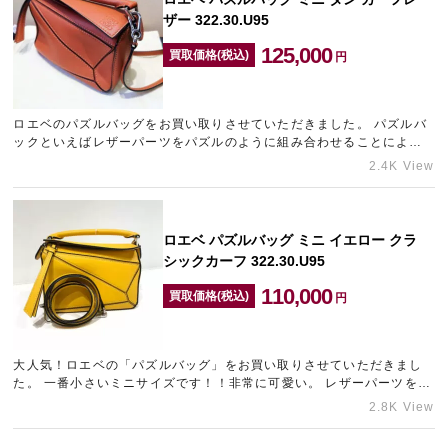
ザー 322.30.U95
125,000
買取価格(税込)
円
ロエベのパズルバッグをお買い取りさせていただきました。 パズルバ
ックといえばレザーパーツをパズルのように組み合わせることにより
フラットに折りたためるユニークな構造になっているのが特徴です…
2.4K View
ロエベ パズルバッグ ミニ イエロー クラ
シックカーフ 322.30.U95
110,000
買取価格(税込)
円
大人気！ロエベの「パズルバッグ」をお買い取りさせていただきまし
た。 一番小さいミニサイズです！！非常に可愛い。 レザーパーツをパ
ズルのように組み合わせた構築的フォルムと、フラットに折りたた…
2.8K View