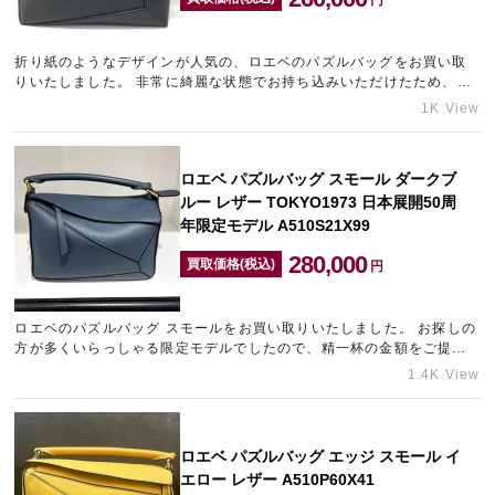
折り紙のようなデザインが人気の、ロエベのパズルバッグをお買い取
宅配買取を申し込む
りいたしました。 非常に綺麗な状態でお持ち込みいただけたため、精
無料の宅配キットをお届けします
一杯の金額をご提示させていただきました。 神戸エリアで金の…
1K View
ロエベ パズルバッグ スモール ダークブ
ルー レザー TOKYO1973 日本展開50周
年限定モデル A510S21X99
280,000
買取価格(税込)
円
ロエベのパズルバッグ スモールをお買い取りいたしました。 お探しの
方が多くいらっしゃる限定モデルでしたので、精一杯の金額をご提示
させていただきました。 お持ちのブランドバッグの相場が気に…
1.4K View
ロエベ パズルバッグ エッジ スモール イ
エロー レザー A510P60X41