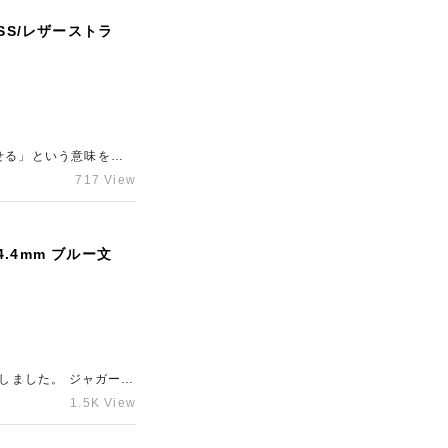
SS/レザーストラ
717 View
.4mm ブルー文
。 ジャガー・
1.5K View