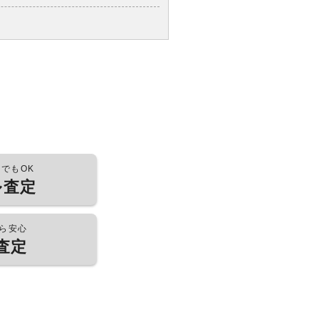
つでもOK
ル査定
ら安心
査定