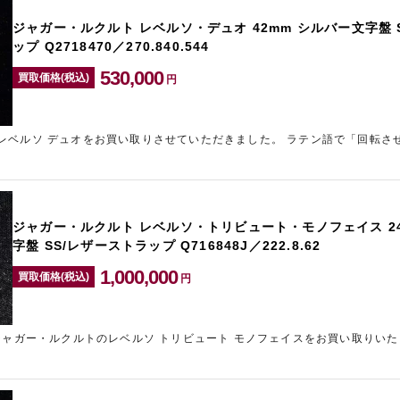
ジャガー・ルクルト レベルソ・デュオ 42mm シルバー文字盤 
ップ Q2718470／270.840.544
530,000
買取価格(税込)
円
ュオをお買い取りさせていただきました。 ラテン語で「回転させる」という意味を持
。 1930年頃、貴族の間で盛んだったポロ競技で運動中の衝撃からガラス…
ジャガー・ルクルト レベルソ・トリビュート・モノフェイス 24
字盤 SS/レザーストラップ Q716848J／222.8.62
1,000,000
買取価格(税込)
円
ャガー・ルクルトのレベルソ トリビュート モノフェイスをお買い取りいたしました
ルクルトの中では、ダントツの人気を誇る王道モデルです。 2024年10月に購入さ…