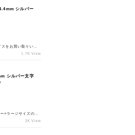
.4mm シルバー
イスをお買い取りいた
1.7K View
mm シルバー文字
9
3K View